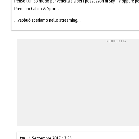
Penso l’unico modo per vederla sia per i possessori di Sky TV oppure p
Premium Calcio & Sport .
…vabbuò speriamo nello streaming…
try
1 Settembre 2017, 17:56