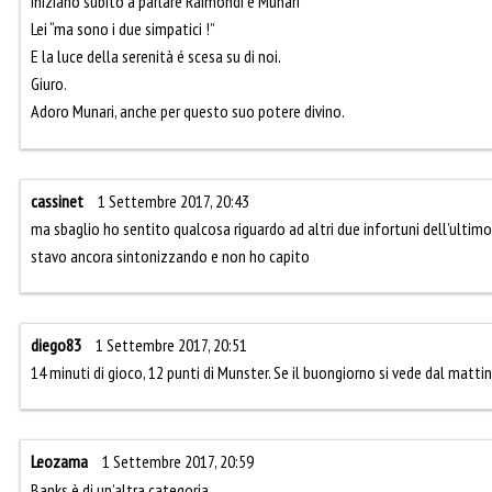
Iniziano subito a parlare Raimondi e Munari”
Lei “ma sono i due simpatici !”
E la luce della serenità é scesa su di noi.
Giuro.
Adoro Munari, anche per questo suo potere divino.
cassinet
1 Settembre 2017, 20:43
ma sbaglio ho sentito qualcosa riguardo ad altri due infortuni dell’ulti
stavo ancora sintonizzando e non ho capito
diego83
1 Settembre 2017, 20:51
14 minuti di gioco, 12 punti di Munster. Se il buongiorno si vede dal mattin
Leozama
1 Settembre 2017, 20:59
Banks è di un’altra categoria…