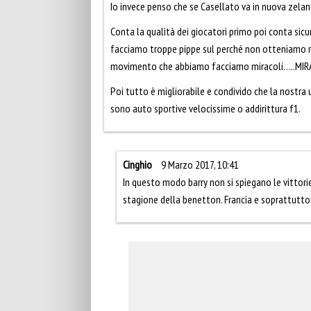
Io invece penso che se Casellato va in nuova zelanda 
Conta la qualità dei giocatori primo poi conta sicur
facciamo troppe pippe sul perché non otteniamo risu
movimento che abbiamo facciamo miracoli…..MIRA
Poi tutto è migliorabile e condivido che la nostra 
sono auto sportive velocissime o addirittura f1.
Cinghio
9 Marzo 2017, 10:41
In questo modo barry non si spiegano le vittori
stagione della benetton. Francia e soprattutto