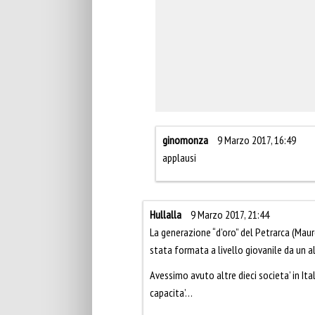
ginomonza
9 Marzo 2017, 16:49
applausi
Hullalla
9 Marzo 2017, 21:44
La generazione “d’oro” del Petrarca (Mauro
stata formata a livello giovanile da un a
Avessimo avuto altre dieci societa’ in Ita
capacita’…