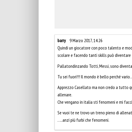
barry
9 Marzo 2017, 14:26
Quindi un giocatore con poco talento e modes
scolare e facendo tanti skills può diventare 
Pallatondinzando Totti, Messi, sono diventat
Tu sei fuori!!! Il mondo è bello perché vario
Apprezzo Casellato ma non credo a tutto qu
allenare.
Che vengano in italia sti fenomeni e mi facc
Se vuoi te ne trovo un treno pieno di allena
…..anzi più furbi che fenomeni.