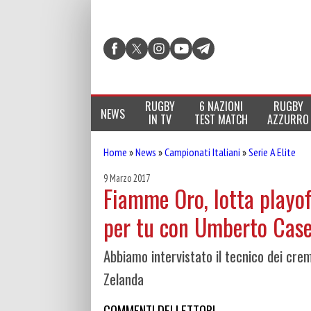
RUGBY
6 NAZIONI
RUGBY
NEWS
IN TV
TEST MATCH
AZZURRO
Home
»
News
»
Campionati Italiani
»
Serie A Elite
9 Marzo 2017
Fiamme Oro, lotta playof
per tu con Umberto Case
Abbiamo intervistato il tecnico dei crem
Zelanda
COMMENTI DEI LETTORI