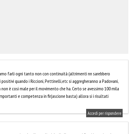
iamo farli ogni tanto non con continuità (altrimenti nn sarebbero
ti positivi quando i Riccioni, Pettinelli,etc si aggregheranno a Padovani,
ia non è cosi male per il movimento che ha. Certo se avessimo 100 mila
importanti e competenza in fir(ascione basta) allora si i risultati
Accedi per rispondere