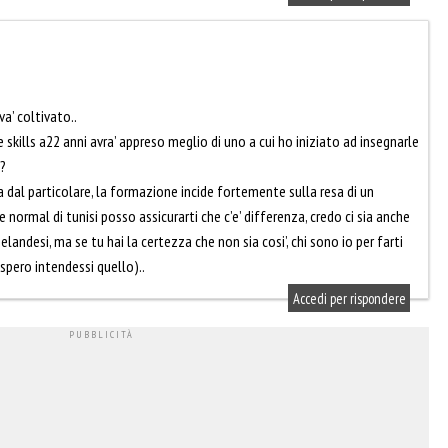
a’ coltivato..
e skills a22 anni avra’ appreso meglio di uno a cui ho iniziato ad insegnarle
?
cura dal particolare, la formazione incide fortemente sulla resa di un
le normal di tunisi posso assicurarti che c’e’ differenza, credo ci sia anche
elandesi, ma se tu hai la certezza che non sia cosi’, chi sono io per farti
spero intendessi quello)..
Accedi per rispondere