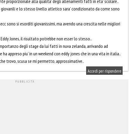
te proporzionale alla qualita’ degli allenamenti fatti in eta’ scolare..
 giovanili e lo stesso livello atletico sara’ condizionato da come sono
ecc sono si esorditi giovanissimi, ma avendo una crescita nelle migliori
o Eddy Jones, il risultato potrebbe non esser lo stesso..
portanzo degli stage da lui fatti in nuva zelanda, arrivando ad
 ha appreso piu’ in un weekend con eddy jones che in una vita in italia..
che trovo, scusa se mi permetto, approssimative..
Accedi per rispondere