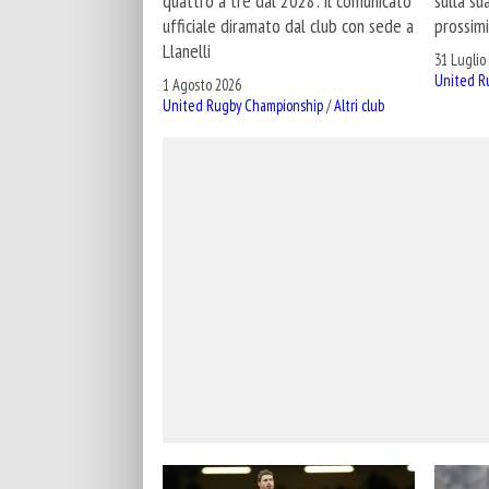
sulla su
quattro a tre dal 2028: il comunicato
prossimi
ufficiale diramato dal club con sede a
Llanelli
31 Luglio
United R
1 Agosto 2026
United Rugby Championship
/
Altri club