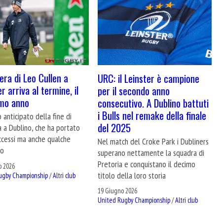
’era di Leo Cullen a
URC: il Leinster è campione
r arriva al termine, il
per il secondo anno
mo anno
consecutivo. A Dublino battuti
i Bulls nel remake della finale
 anticipato della fine di
del 2025
 a Dublino, che ha portato
ccessi ma anche qualche
Nel match del Croke Park i Dubliners
to
superano nettamente la squadra di
Pretoria e conquistano il decimo
o 2026
titolo della loro storia
ugby Championship
/
Altri club
19 Giugno 2026
United Rugby Championship
/
Altri club