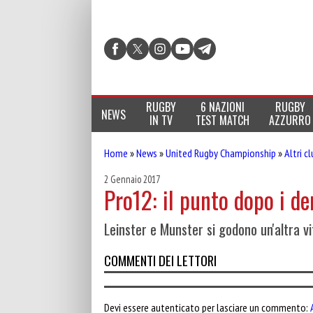
RUGBY
6 NAZIONI
RUGBY
NEWS
IN TV
TEST MATCH
AZZURRO
Home
»
News
»
United Rugby Championship
»
Altri c
2 Gennaio 2017
Pro12: il punto dopo i d
Leinster e Munster si godono un'altra vi
COMMENTI DEI LETTORI
Devi essere autenticato per lasciare un commento: