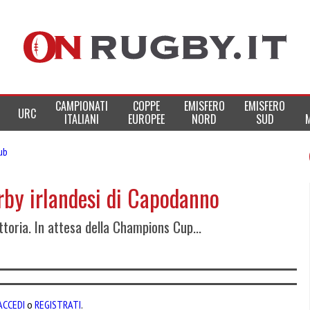
CAMPIONATI
COPPE
EMISFERO
EMISFERO
URC
ITALIANI
EUROPEE
NORD
SUD
lub
erby irlandesi di Capodanno
ttoria. In attesa della Champions Cup...
ACCEDI
o
REGISTRATI
.