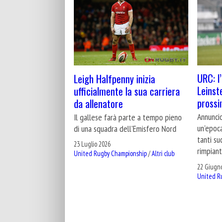
URC: l
Leigh Halfpenny inizia
Leinste
ufficialmente la sua carriera
prossi
da allenatore
Annuncio
Il gallese farà parte a tempo pieno
un'epoca
di una squadra dell'Emisfero Nord
tanti su
23 Luglio 2026
rimpian
United Rugby Championship
/
Altri club
22 Giugn
United R