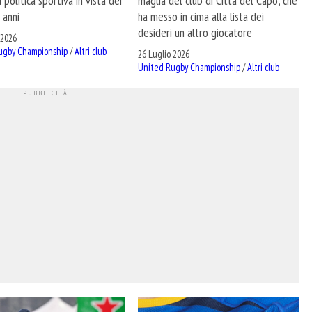
a politica sportiva in vista dei
maglia del club di Città del Capo, che
 anni
ha messo in cima alla lista dei
desideri un altro giocatore
 2026
ugby Championship
/
Altri club
26 Luglio 2026
United Rugby Championship
/
Altri club