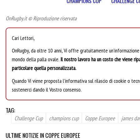
CHAMPIONS CUP
CHALLENGE C
OnRugby.it © Riproduzione riservata
Cari Lettori,
OnRugby, da oltre 10 anni, Vi offre gratuitamente un’informazione
mondo della palla ovale.
Il nostro lavoro ha un costo che viene ripa
particolare quella personalizzata.
Quando Vi viene proposta l’informativa sul rilascio di cookie o tecno
sostenerci dando il Vostro consenso.
TAG:
Challenge Cup
champions cup
Coppe Europee
james da
ULTIME NOTIZIE IN COPPE EUROPEE