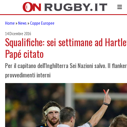
Home
»
News
»
Coppe Europee
14 Dicembre 2016
Squalifiche: sei settimane ad Hartle
Papé citato
Per il capitano dell'Inghilterra Sei Nazioni salvo. Il flanke
provvedimenti interni