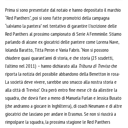
Prima si sono presentate dal notaio e hanno depositato il marchio
“Red Panthers”, poi si sono fatte promotrici della campagna
“salviamo la pantera” nel tentativo di garantire l’iscrizione delle
Red Panthers al prossimo campionato di Serie A Femminile. Stiamo
parlando di alcune ex giocatrici delle pantere come Lorena Nave,
Iolanda Baratto, Titta Peron e Vania Fabris. “Non si possono
chiudere quasi quarant’anni di storia, e che storia (23 scudetti,
l’ultimo nel 2011) – hanno dichiarato alla
Tribuna di Treviso
che
riporta la notizia del possibile abbandono della Benetton in rosa-
La società deve vivere, sarebbe uno smacco alla nostra storia e
alla città di Treviso”. Ora però entro fine mese c’è da allestire la
squadra, che dovrà fare a meno di Manuela Furlan e Jessica Busato
(che andranno a giocare in Inghilterra), di coach Neumann e di altre
giocatrici che lasciano per andare in Erasmus. Se non si riuscirà a
rimpolpare la squadra, la prossima stagione le Red Panthers