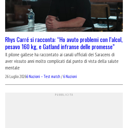
Rhys Carré si racconta: “Ho avuto problemi con l’alcol,
pesavo 160 kg, e Gatland infranse delle promesse”
Il pilone gallese ha raccontato ai canali ufficiali dei Saracens di
aver vissuto anni molto complicati dal punto di vista della salute
mentale
26 Luglio 2026
6 Nazioni – Test match
/
6 Nazioni