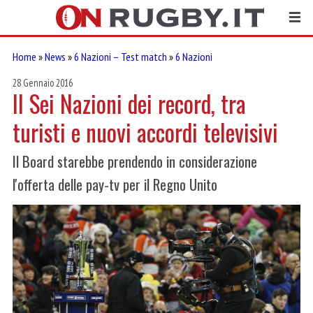
Home
»
News
»
6 Nazioni – Test match
»
6 Nazioni
28 Gennaio 2016
Il Sei Nazioni dei record, tra
turisti e nuovi accordi televisivi
Il Board starebbe prendendo in considerazione
l'offerta delle pay-tv per il Regno Unito