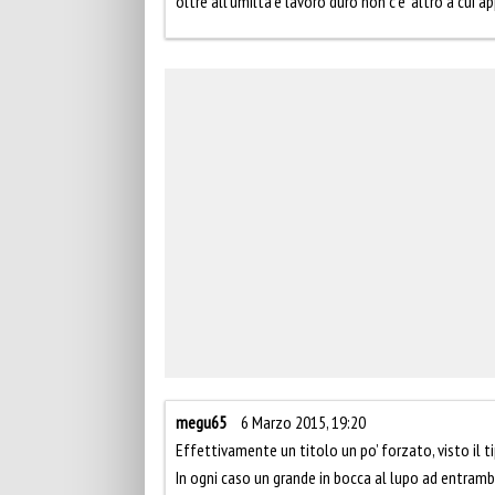
oltre all’umilta’e lavoro duro non c’e’ altro a cui 
megu65
6 Marzo 2015, 19:20
Effettivamente un titolo un po’ forzato, visto il 
In ogni caso un grande in bocca al lupo ad entrambe