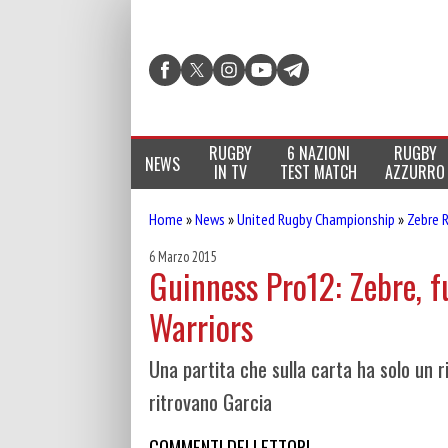
RUGBY
6 NAZIONI
RUGBY
NEWS
IN TV
TEST MATCH
AZZURRO
Home
»
News
»
United Rugby Championship
»
Zebre 
6 Marzo 2015
Guinness Pro12: Zebre, fu
Warriors
Una partita che sulla carta ha solo un ri
ritrovano Garcia
COMMENTI DEI LETTORI