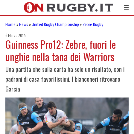
Home
»
News
»
United Rugby Championship
»
Zebre Rugby
6 Marzo 2015
Guinness Pro12: Zebre, fuori le
unghie nella tana dei Warriors
Una partita che sulla carta ha solo un risultato, con i
padroni di casa favoritissimi. I bianconeri ritrovano
Garcia