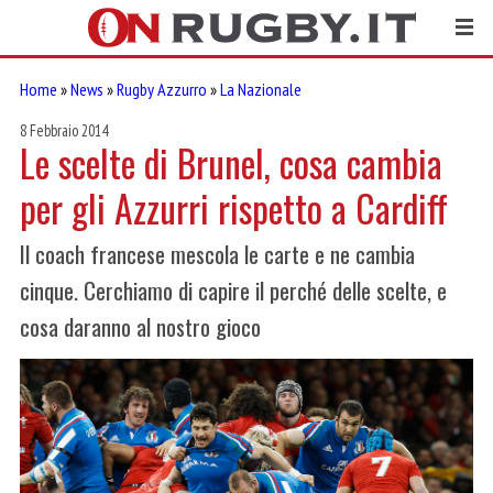
Home
»
News
»
Rugby Azzurro
»
La Nazionale
8 Febbraio 2014
Le scelte di Brunel, cosa cambia
per gli Azzurri rispetto a Cardiff
Il coach francese mescola le carte e ne cambia
cinque. Cerchiamo di capire il perché delle scelte, e
cosa daranno al nostro gioco