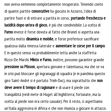
non aveva nemmeno completamente recuperato. Tenendo conto
di quante partite
consecutive
ha giocato in Azzurro, l’idea di
partire fuori e di entrare a partita in corso,
portando freschezza e
lucidità dopo un’ora di gioco
, è più che condivisibile. La scelta di
Furno
invece è forse dovuta al fatto che Brunel si aspetta una
partita molto
dinamica e mobile
, e forse preferisce sacrificare
qualcosa dalla rimessa laterale e
aumentare le corse per il campo
.
E in questo senso va probabilmente letta anche la staffetta
Rizzo-De Marchi.
Minto e Furno
, inoltre, possono garantire grande
pressione su Plisson
, apertura giovane e talentuosa, ma che se va
in crisi può bloccare gli ingranaggi di squadra (e in panchina questo
giro Saint-André si è portato Trinh-Duc), ma soprattutto che
non
deve avere il tempo di ragionare
e di usare il piede con
tranquillità (vedi mete di Huget all’Inghilterra; fortunate, ma la
scelta al piede non era certo casuale). Per il resto, ci aspettiamo
un’Italia aggressiva in difesa e che non rinuncia a giocare in attacco.