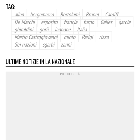
TAG:
allan
bergamasco
Bortolami
Brunel
Cardiff
De Marchi
esposito
francia
furno
Galles
garcia
ghiraldini
gorii
iannone
Italia
Martin Castrogiovanni
minto
Parigi
rizzo
Sei nazioni
sgarbi
zanni
ULTIME NOTIZIE IN LA NAZIONALE