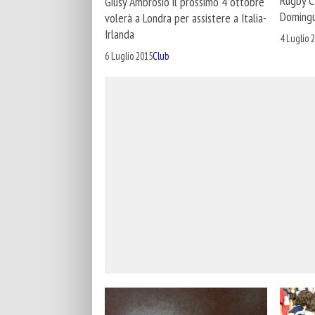
Rugby Ca
Giusy Ambrosio il prossimo 4 ottobre
Doming
volerà a Londra per assistere a Italia-
Irlanda
4 Luglio 
6 Luglio 2015
Club