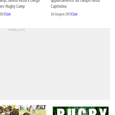
appuntamento sul campo della
mp, lunedì inizia il Diego
Capitolina
uez Rugby Camp
16 Giugno 2015
Club
2015
Club