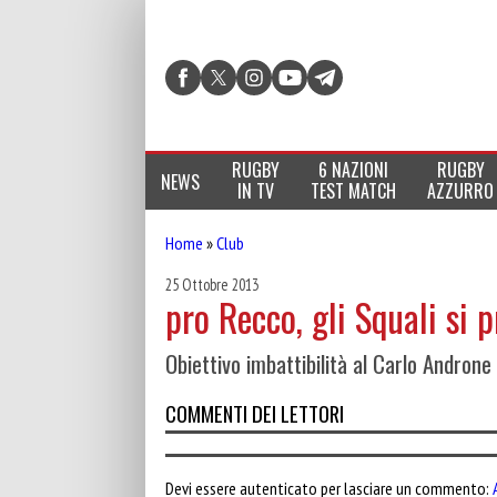
RUGBY
6 NAZIONI
RUGBY
NEWS
IN TV
TEST MATCH
AZZURRO
Home
»
Club
25 Ottobre 2013
pro Recco, gli Squali si
Obiettivo imbattibilità al Carlo Androne
COMMENTI DEI LETTORI
Devi essere autenticato per lasciare un commento: