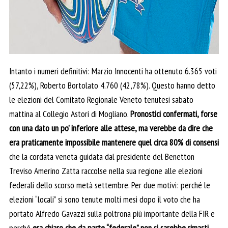
Intanto i numeri definitivi: Marzio Innocenti ha ottenuto 6.365 voti
(57,22%), Roberto Bortolato 4.760 (42,78%). Questo hanno detto
le elezioni del Comitato Regionale Veneto tenutesi sabato
mattina al Collegio Astori di Mogliano.
Pronostici confermati, forse
con una dato un po’ inferiore alle attese, ma verebbe da dire che
era praticamente impossibile mantenere quel circa 80% di consensi
che la cordata veneta guidata dal presidente del Benetton
Treviso Amerino Zatta raccolse nella sua regione alle elezioni
federali dello scorso metà settembre. Per due motivi: perché le
elezioni “locali” si sono tenute molti mesi dopo il voto che ha
portato Alfredo Gavazzi sulla poltrona più importante della FIR e
perché
era chiaro che da parte “federale” non si sarebbe rimasti