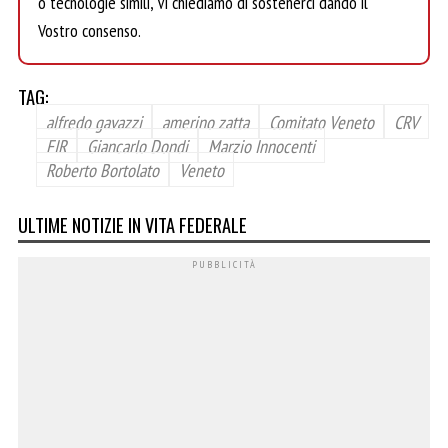
o tecnologie simili, Vi chiediamo di sostenerci dando il
Vostro consenso.
TAG:
alfredo gavazzi
amerino zatta
Comitato Veneto
CRV
FIR
Giancarlo Dondi
Marzio Innocenti
Roberto Bortolato
Veneto
ULTIME NOTIZIE IN VITA FEDERALE