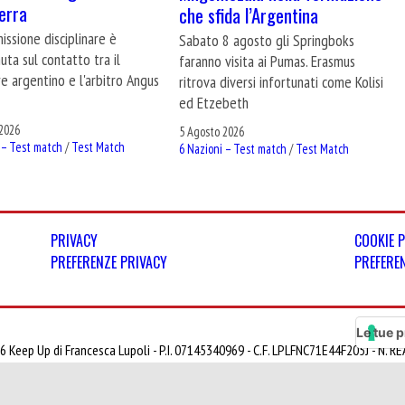
terra
che sfida l’Argentina
ssione disciplinare è
Sabato 8 agosto gli Springboks
uta sul contatto tra il
faranno visita ai Pumas. Erasmus
e argentino e l'arbitro Angus
ritrova diversi infortunati come Kolisi
ed Etzebeth
2026
5 Agosto 2026
 – Test match
/
Test Match
6 Nazioni – Test match
/
Test Match
PRIVACY
COOKIE 
PREFERENZE PRIVACY
PREFERE
Le tue p
6 Keep Up di Francesca Lupoli - P.I. 07145340969 - C.F. LPLFNC71E44F205J - N. 
ione al Tribunale di Milano N° 366 del 28/09/2012 ISSN 2499-0817 - Tutti i diritti