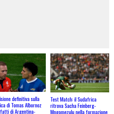
sione definitiva sulla
Test Match: il Sudafrica
fica di Tomas Albornoz
ritrova Sacha Feinberg-
 fatti di Argentina-
Mngomezulu nella formazione