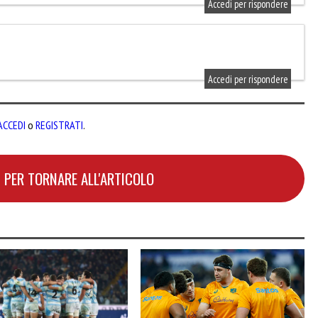
Accedi per rispondere
Accedi per rispondere
ACCEDI
o
REGISTRATI
.
 PER TORNARE ALL'ARTICOLO
H