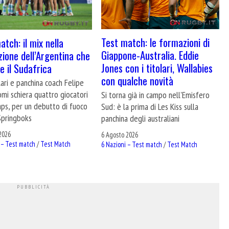
Test match: le formazioni di
atch: il mix nella
Giappone-Australia. Eddie
ione dell’Argentina che
Jones con i titolari, Wallabies
e il Sudafrica
con qualche novità
lari e panchina coach Felipe
mi schiera quattro giocatori
Si torna già in campo nell'Emisfero
aps, per un debutto di fuoco
Sud: è la prima di Les Kiss sulla
Springboks
panchina degli australiani
2026
6 Agosto 2026
 – Test match
/
Test Match
6 Nazioni – Test match
/
Test Match