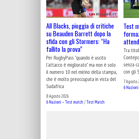
All Blacks, pioggia di critiche
Test m
su Beauden Barrett dopo la
formaz
sfida con gli Stormers: “Ha
attend
fallito la prova”
Tra tito
Contepo
Per RugbyPass "quando è uscito
senza c
l'attacco è migliorato" ma non è solo
con gli 
il numero 10 nel mirino della stampa,
che è molto preoccupata in vista del
7 Agosto 
Sudafrica
6 Nazioni
8 Agosto 2026
6 Nazioni – Test match
/
Test Match