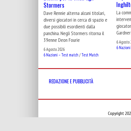
Inghil
Stormers
La commi
Dave Rennie alterna alcuni titolari,
interven
diversi giocatori in cerca di spazio e
giocator
due possibili esordienti dalla
Gardner
panchina. Negli Stormers ritorna il
39enne Deon Fourie
6 Agosto 
6 Nazioni
6 Agosto 2026
6 Nazioni – Test match
/
Test Match
REDAZIONE E PUBBLICITÀ
Copyright 202
Registraz