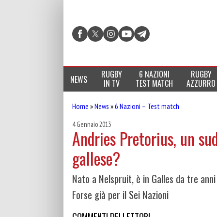
RUGBY
6 NAZIONI
RUGBY
NEWS
IN TV
TEST MATCH
AZZURRO
Home
»
News
»
6 Nazioni – Test match
4 Gennaio 2013
Andries Pretorius, un sud
gallese?
Nato a Nelspruit, è in Galles da tre ann
Forse già per il Sei Nazioni
COMMENTI DEI LETTORI