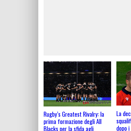
La deci
Rugby’s Greatest Rivalry: la
squali
prima formazione degli All
dopo i
Blacks per la sfida agli