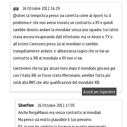
gsp
26 Ottobre 2012, 16:29
@silver, la tempistica penso sia corretta come al riporti tu. il
problema e’ che non aveva trovato un contratto a XV e quindi
sarebbe dovuto andare la mondiale senza una squadra. tra l’altro
stava ancora recuperando dall’infortunio. ma se Aironi o TV o
all’estero l’avessero preso, lui al mondiale ci sarebbe
tranquillamente andato. e’ abbastanza logico che se hai un
contratto a XIII al mondiale a XV non ci vai.
tantevvero che lui gia’ alcuni mesi dopo il mondiale giocava gia’
con l’italia XIII. se fosse stato Mercenario, avrebbe fatto piu’
soldi alla RWC che alle qualificazioni del mondiale XIII.
Accedi per rispondere
Silverfern
26 Ottobre 2012, 17:03
Anche BergaMauro era senza contratto ai mondiali.
Ma penso sia molto plausibile il tuo pensiero.
P.S. io non ho creduto lo facesse in quanto mercenario.