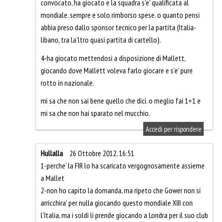
convocato, ha giocato e la squadra s’e’ qualificata al
mondiale. sempre e solo rimborso spese. o quanto pensi
abbia preso dallo sponsor tecnico per la partita (Italia-
libano, tra la’ltro quasi partita di cartello).
4-ha giocato mettendosi a disposizione di Mallett,
giocando dove Mallett voleva farlo giocare e s’e’ pure
rotto in nazionale.
mi sa che non sai bene quello che dici. o meglio fai 1+1 e
mi sa che non hai sparato nel mucchio.
Accedi per rispondere
Hullalla
26 Ottobre 2012, 16:51
1-perche’ la FIR lo ha scaricato vergognosamente assieme
a Mallet
2-non ho capito la domanda, ma ripeto che Gower non si
arricchira’ per nulla giocando questo mondiale XIII con
l’Italia, ma i soldi li prende giocando a Londra per il suo club