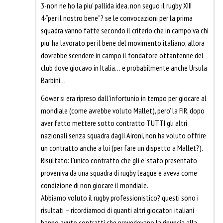
3-non ne ho la piu’ pallida idea, non seguo il rugby XIII
4-“per il nostro bene”? se le convocazioni per la prima
squadra vanno fatte secondo il criterio che in campo va chi
piu’ ha lavorato per il bene del movimento italiano, allora
dovrebbe scendere in campo il fondatore ottantenne del
club dove giocavo in Italia… e probabilmente anche Ursula
Barbini…
Gower si era ripreso dall’infortunio in tempo per giocare al
mondiale (come avrebbe voluto Mallet), pero’ la FIR, dopo
aver fatto mettere sotto contratto TUTTI gli altri
nazionali senza squadra dagli Aironi, non ha voluto offrire
un contratto anche a lui (per fare un dispetto a Mallet?).
Risultato: l’unico contratto che gli e’ stato presentato
proveniva da una squadra di rugby league e aveva come
condizione di non giocare il mondiale.
Abbiamo voluto il rugby professionistico? questi sono i
risultati – ricordiamoci di quanti altri giocatori italiani
hanno avuto contratti che prevedevano la rinuncia alla