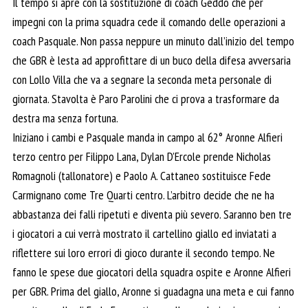
Il tempo si apre con la sostituzione di coach Geddo che per
impegni con la prima squadra cede il comando delle operazioni a
coach Pasquale. Non passa neppure un minuto dall’inizio del tempo
che GBR è lesta ad approfittare di un buco della difesa avversaria
con Lollo Villa che va a segnare la seconda meta personale di
giornata. Stavolta è Paro Parolini che ci prova a trasformare da
destra ma senza fortuna.
Iniziano i cambi e Pasquale manda in campo al 62° Aronne Alfieri
terzo centro per Filippo Lana, Dylan D’Ercole prende Nicholas
Romagnoli (tallonatore) e Paolo A. Cattaneo sostituisce Fede
Carmignano come Tre Quarti centro. L’arbitro decide che ne ha
abbastanza dei falli ripetuti e diventa più severo. Saranno ben tre
i giocatori a cui verrà mostrato il cartellino giallo ed inviatati a
riflettere sui loro errori di gioco durante il secondo tempo. Ne
fanno le spese due giocatori della squadra ospite e Aronne Alfieri
per GBR. Prima del giallo, Aronne si guadagna una meta e cui fanno