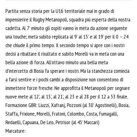
Partita senza storia per la U16 territoriale mai in grado di
impensierire il Rugby Metanopoli, squadra più esperta della nostra
cadetta. Al 7’ minuto gli ospiti vanno in meta da azione seguente
una touche; meta subito replicata al 9’ al 15’ e al 19’ per il 0 – 24
che chiude il primo tempo. Il secondo tempo si apre con i nostri
decisi a ribaltare il risultato e subito Morelli va in meta con una
bella azione di forza. All’ottavo minuto una bella meta
d’intercetto di Bosia fa sperare i nostri. Ma la stanchezza comincia
a farsi sentire e i pochi cambi a disposizione non consentono di
immettere forze fresche. Ne approfitta il Metanopoli per segnare
nuove mete al 12’, al 15’, al 21’, al 23 e al 28 per il 12 a 53 finale.
Formazione GBR: Liuzzi, Xafranj, Pozzoni (al 30’ Agostinelli), Bosia,
Staffa, Frixione, Morelli, Fratoni, Colombo, Costa, Fumagalli,
Redaelli, Capuana, De Leo, Petrisor (al 45’ Maccari)
Marcature: