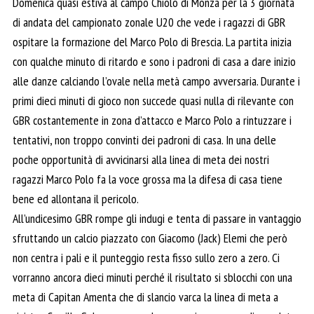
Domenica quasi estiva al campo Chiolo di Monza per la 3 giornata
di andata del campionato zonale U20 che vede i ragazzi di GBR
ospitare la formazione del Marco Polo di Brescia. La partita inizia
con qualche minuto di ritardo e sono i padroni di casa a dare inizio
alle danze calciando l’ovale nella metà campo avversaria. Durante i
primi dieci minuti di gioco non succede quasi nulla di rilevante con
GBR costantemente in zona d’attacco e Marco Polo a rintuzzare i
tentativi, non troppo convinti dei padroni di casa. In una delle
poche opportunità di avvicinarsi alla linea di meta dei nostri
ragazzi Marco Polo fa la voce grossa ma la difesa di casa tiene
bene ed allontana il pericolo.
All’undicesimo GBR rompe gli indugi e tenta di passare in vantaggio
sfruttando un calcio piazzato con Giacomo (Jack) Elemi che però
non centra i pali e il punteggio resta fisso sullo zero a zero. Ci
vorranno ancora dieci minuti perché il risultato si sblocchi con una
meta di Capitan Amenta che di slancio varca la linea di meta a