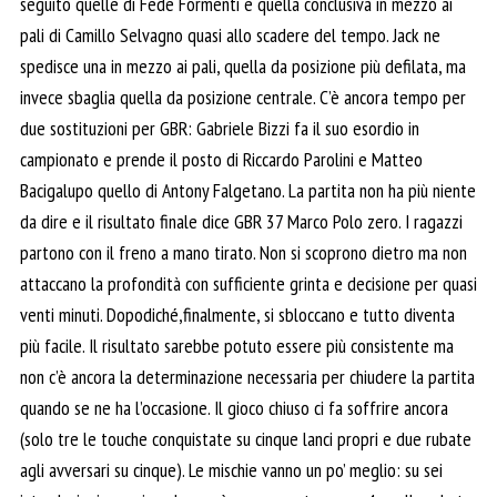
seguito quelle di Fede Formenti e quella conclusiva in mezzo ai
pali di Camillo Selvagno quasi allo scadere del tempo. Jack ne
spedisce una in mezzo ai pali, quella da posizione più defilata, ma
invece sbaglia quella da posizione centrale. C’è ancora tempo per
due sostituzioni per GBR: Gabriele Bizzi fa il suo esordio in
campionato e prende il posto di Riccardo Parolini e Matteo
Bacigalupo quello di Antony Falgetano. La partita non ha più niente
da dire e il risultato finale dice GBR 37 Marco Polo zero. I ragazzi
partono con il freno a mano tirato. Non si scoprono dietro ma non
attaccano la profondità con sufficiente grinta e decisione per quasi
venti minuti. Dopodiché,finalmente, si sbloccano e tutto diventa
più facile. Il risultato sarebbe potuto essere più consistente ma
non c’è ancora la determinazione necessaria per chiudere la partita
quando se ne ha l’occasione. Il gioco chiuso ci fa soffrire ancora
(solo tre le touche conquistate su cinque lanci propri e due rubate
agli avversari su cinque). Le mischie vanno un po’ meglio: su sei