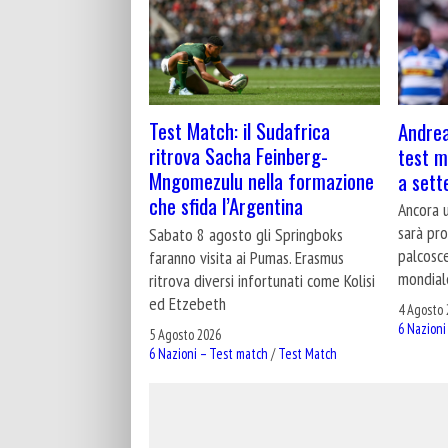
Test Match: il Sudafrica
Andrea
ritrova Sacha Feinberg-
test ma
Mngomezulu nella formazione
a set
che sfida l’Argentina
Ancora u
sarà pro
Sabato 8 agosto gli Springboks
palcosce
faranno visita ai Pumas. Erasmus
mondial
ritrova diversi infortunati come Kolisi
ed Etzebeth
4 Agosto 
6 Nazioni
5 Agosto 2026
6 Nazioni – Test match
/
Test Match