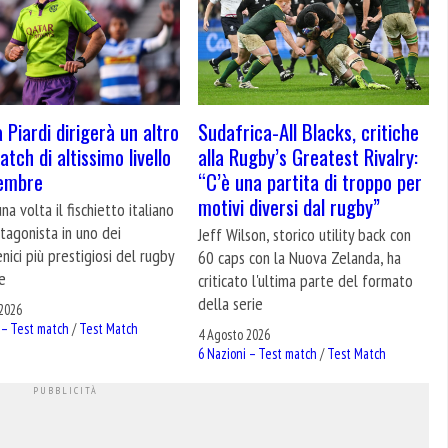
 Piardi dirigerà un altro
Sudafrica-All Blacks, critiche
tch di altissimo livello
alla Rugby’s Greatest Rivalry:
tembre
“C’è una partita di troppo per
motivi diversi dal rugby”
na volta il fischietto italiano
tagonista in uno dei
Jeff Wilson, storico utility back con
nici più prestigiosi del rugby
60 caps con la Nuova Zelanda, ha
e
criticato l'ultima parte del formato
della serie
2026
 – Test match
/
Test Match
4 Agosto 2026
6 Nazioni – Test match
/
Test Match