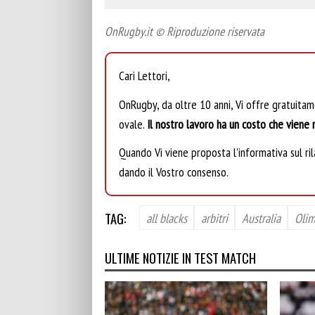
OnRugby.it © Riproduzione riservata
Cari Lettori,
OnRugby, da oltre 10 anni, Vi offre gratuita
ovale.
Il nostro lavoro ha un costo che viene r
Quando Vi viene proposta l’informativa sul rila
dando il Vostro consenso.
TAG:
all blacks
arbitri
Australia
Olim
ULTIME NOTIZIE IN TEST MATCH