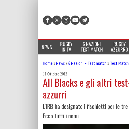
RUGBY
6 NAZIONI
RUGBY
NEWS
IN TV
TEST MATCH
AZZURRO
Home
»
News
»
6 Nazioni – Test match
»
Test Match
11 Ottobre 2012
All Blacks e gli altri test
azzurri
L'IRB ha designato i fischietti per le t
Ecco tutti i nomi