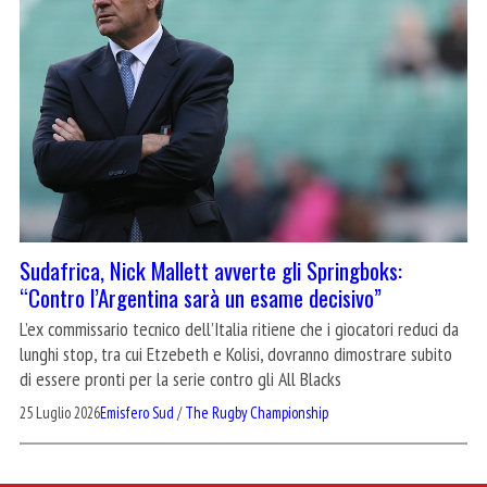
Sudafrica, Nick Mallett avverte gli Springboks:
“Contro l’Argentina sarà un esame decisivo”
L’ex commissario tecnico dell’Italia ritiene che i giocatori reduci da
lunghi stop, tra cui Etzebeth e Kolisi, dovranno dimostrare subito
di essere pronti per la serie contro gli All Blacks
25 Luglio 2026
Emisfero Sud
/
The Rugby Championship