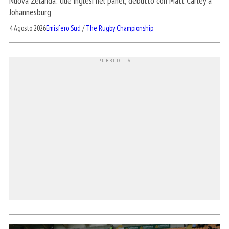
Nuova Zelanda: due inglesi nel panel, debutto con Matt Carley a
Johannesburg
4 Agosto 2026
Emisfero Sud
/
The Rugby Championship