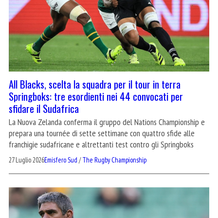
All Blacks, scelta la squadra per il tour in terra
Springboks: tre esordienti nei 44 convocati per
sfidare il Sudafrica
La Nuova Zelanda conferma il gruppo del Nations Championship e
prepara una tournée di sette settimane con quattro sfide alle
franchigie sudafricane e altrettanti test contro gli Springboks
27 Luglio 2026
Emisfero Sud
/
The Rugby Championship