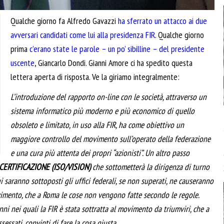
Qualche giorno fa Alfredo Gavazzi
ha sferrato un attacco ai due
avversari candidati come lui alla presidenza FIR
. Qualche giorno
prima
c’erano state le parole – un po’ sibilline – del presidente
uscente
, Giancarlo Dondi. Gianni Amore ci ha spedito questa
lettera aperta di risposta. Ve la giriamo integralmente:
L’introduzione del rapporto on-line con le società, attraverso un
sistema informatico più moderno e più economico di quello
obsoleto e limitato, in uso alla FIR, ha come obiettivo un
maggiore controllo del movimento sull’operato della federazione
e una cura più attenta dei propri “azionisti”. Un altro passo
CERTIFICAZIONE (ISO/VISION)
che sottometterà la dirigenza di turno
ui saranno sottoposti gli uffici federali, se non superati, ne causeranno
imento, che a Roma le cose non vengono fatte secondo le regole.
ni nei quali la FIR è stata sottratta al movimento da triumviri, che a
essati, convinti di fare la cosa giusta.