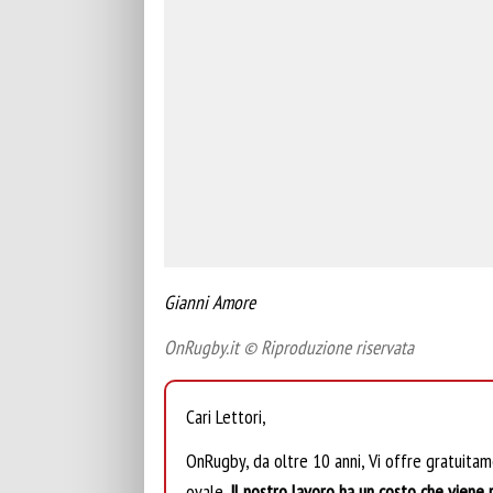
Gianni Amore
OnRugby.it © Riproduzione riservata
Cari Lettori,
OnRugby, da oltre 10 anni, Vi offre gratuita
ovale.
Il nostro lavoro ha un costo che viene r