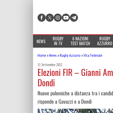
RUGBY
6 NAZIONI
RUGBY
NEWS
IN TV
TEST MATCH
AZZURRO
Home
»
News
»
Rugby Azzurro
»
Vita federale
11 Settembre 2012
Elezioni FIR – Gianni Am
Dondi
Nuove polemiche a distanza tra i candid
risponde a Gavazzi e a Dondi