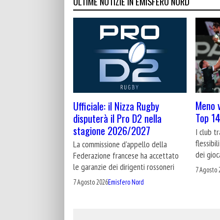
ULTIME NOTIZIE IN EMISFERO NORD
Meno v
Ufficiale: il Nizza Rugby
Top 14
disputerà il Pro D2 nella
stagione 2026/2027
I club t
flessibi
La commissione d'appello della
dei gioc
Federazione francese ha accettato
le garanzie dei dirigenti rossoneri
7 Agosto 
7 Agosto 2026
Emisfero Nord