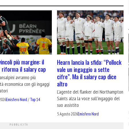
incoli più margine: il
Hearn lancia la sfida: “Pollock
 riforma il salary cap
vale un ingaggio a sette
cifre”. Ma il salary cap dice
ransalpini avranno più
altro
lità economica con gli ingaggi
atori
L'agente del flanker dei Northampton
Saints alza la voce sull'ingaggio del
2026
Emisfero Nord
/
Top 14
suo assistito
5 Agosto 2026
Emisfero Nord