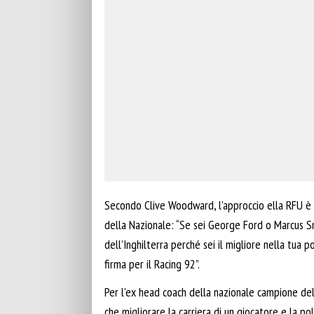
Secondo Clive Woodward, l’approccio ella RFU è 
della Nazionale: “Se sei George Ford o Marcus S
dell’Inghilterra perché sei il migliore nella tua
firma per il Racing 92”.
Per l’ex head coach della nazionale campione del 
che migliorare la carriera di un giocatore e la po