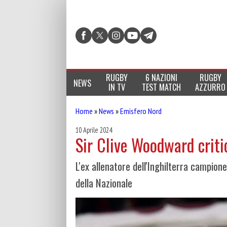
RUGBY
6 NAZIONI
RUGBY
NEWS
IN TV
TEST MATCH
AZZURRO
Home
»
News
»
Emisfero Nord
10 Aprile 2024
Sir Clive Woodward criti
L'ex allenatore dell'Inghilterra campion
della Nazionale