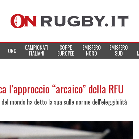
CAMPIONATI
COPPE
EMISFERO
EMISFERO
URC
ITALIANI
EUROPEE
NORD
SUD
ca l’approccio “arcaico” della RFU
e del mondo ha detto la sua sulle norme dell'eleggibilità