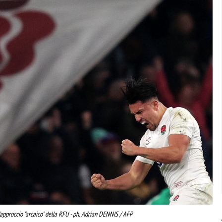
'approccio "arcaico" della RFU - ph. Adrian DENNIS / AFP