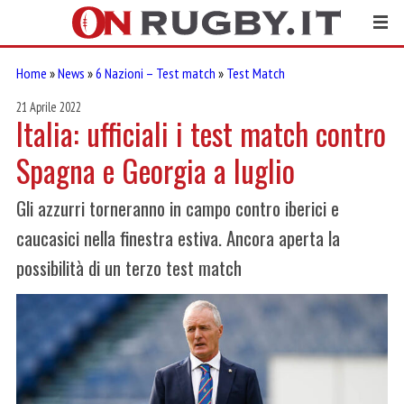
Home
»
News
»
6 Nazioni – Test match
»
Test Match
21 Aprile 2022
Italia: ufficiali i test match contro
Spagna e Georgia a luglio
Gli azzurri torneranno in campo contro iberici e
caucasici nella finestra estiva. Ancora aperta la
possibilità di un terzo test match