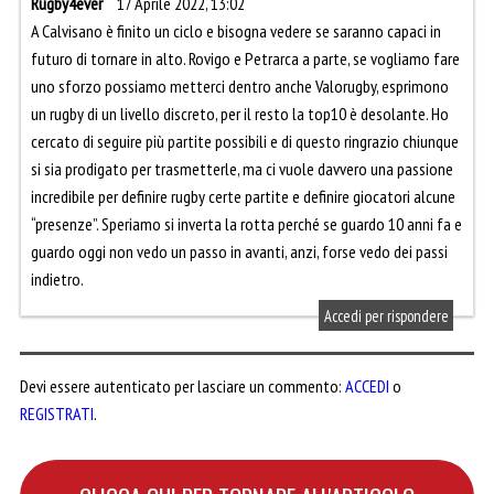
Rugby4ever
17 Aprile 2022, 13:02
A Calvisano è finito un ciclo e bisogna vedere se saranno capaci in
futuro di tornare in alto. Rovigo e Petrarca a parte, se vogliamo fare
uno sforzo possiamo metterci dentro anche Valorugby, esprimono
un rugby di un livello discreto, per il resto la top10 è desolante. Ho
cercato di seguire più partite possibili e di questo ringrazio chiunque
si sia prodigato per trasmetterle, ma ci vuole davvero una passione
incredibile per definire rugby certe partite e definire giocatori alcune
“presenze”. Speriamo si inverta la rotta perché se guardo 10 anni fa e
guardo oggi non vedo un passo in avanti, anzi, forse vedo dei passi
indietro.
Accedi per rispondere
Devi essere autenticato per lasciare un commento:
ACCEDI
o
REGISTRATI
.