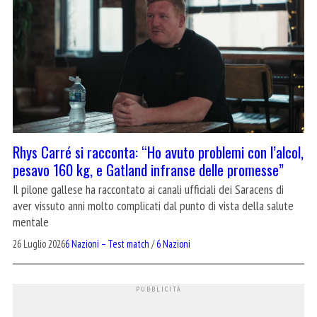
Rhys Carré si racconta: “Ho avuto problemi con l’alcol,
pesavo 160 kg, e Gatland infranse delle promesse”
Il pilone gallese ha raccontato ai canali ufficiali dei Saracens di
aver vissuto anni molto complicati dal punto di vista della salute
mentale
26 Luglio 2026
6 Nazioni – Test match
/
6 Nazioni