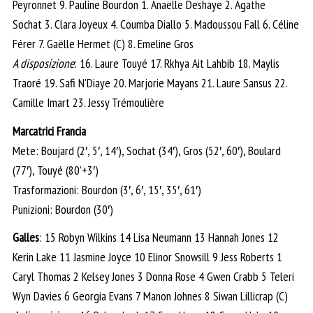
Peyronnet 9. Pauline Bourdon 1. Anaëlle Deshaye 2. Agathe
Sochat 3. Clara Joyeux 4. Coumba Diallo 5. Madoussou Fall 6. Céline
Férer 7. Gaëlle Hermet (C) 8. Emeline Gros
A disposizione
: 16. Laure Touyé 17. Rkhya Ait Lahbib 18. Maylis
Traoré 19. Safi N’Diaye 20. Marjorie Mayans 21. Laure Sansus 22.
Camille Imart 23. Jessy Trémoulière
Marcatrici Francia
Mete: Boujard (2′, 5′, 14′), Sochat (34′), Gros (52′, 60′), Boulard
(77′), Touyé (80’+3′)
Trasformazioni: Bourdon (3′, 6′, 15′, 35′, 61′)
Punizioni: Bourdon (30′)
Galles
: 15 Robyn Wilkins 14 Lisa Neumann 13 Hannah Jones 12
Kerin Lake 11 Jasmine Joyce 10 Elinor Snowsill 9 Jess Roberts 1
Caryl Thomas 2 Kelsey Jones 3 Donna Rose 4 Gwen Crabb 5 Teleri
Wyn Davies 6 Georgia Evans 7 Manon Johnes 8 Siwan Lillicrap (C)