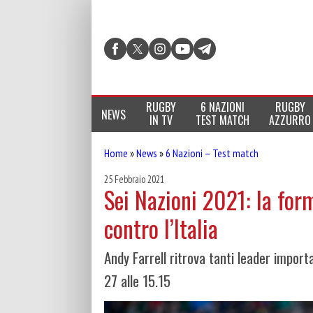
RUGBY
6 NAZIONI
RUGBY
NEWS
IN TV
TEST MATCH
AZZURRO
Home
»
News
»
6 Nazioni – Test match
25 Febbraio 2021
Sei Nazioni 2021: la form
contro l’Italia
Andy Farrell ritrova tanti leader importa
27 alle 15.15