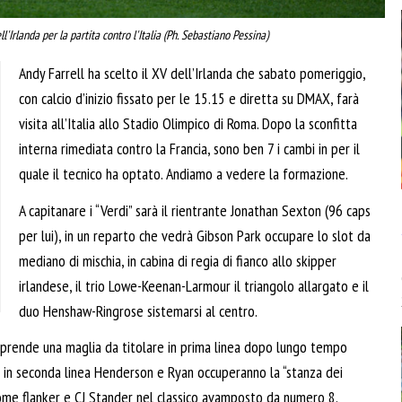
'Irlanda per la partita contro l'Italia (Ph. Sebastiano Pessina)
Andy Farrell ha scelto il XV dell’Irlanda che sabato pomeriggio,
con calcio d’inizio fissato per le 15.15 e diretta su DMAX, farà
visita all’Italia allo Stadio Olimpico di Roma. Dopo la sconfitta
interna rimediata contro la Francia, sono ben 7 i cambi in per il
quale il tecnico ha optato. Andiamo a vedere la formazione.
A capitanare i “Verdi” sarà il rientrante Jonathan Sexton (96 caps
per lui), in un reparto che vedrà Gibson Park occupare lo slot da
mediano di mischia, in cabina di regia di fianco allo skipper
irlandese, il trio Lowe-Keenan-Larmour il triangolo allargato e il
duo Henshaw-Ringrose sistemarsi al centro.
 riprende una maglia da titolare in prima linea dopo lungo tempo
 in seconda linea Henderson e Ryan occuperanno la “stanza dei
ome flanker e CJ Stander nel classico avamposto da numero 8.