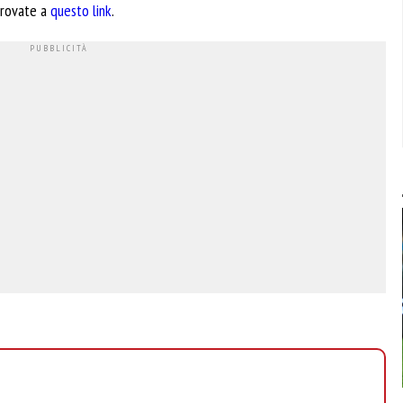
 trovate a
questo link
.