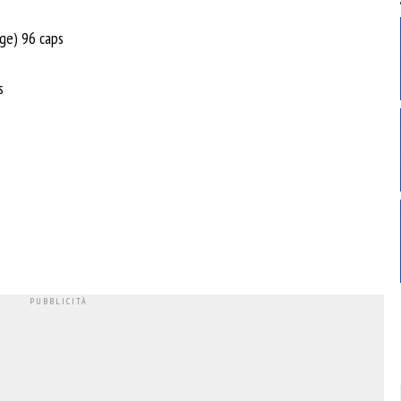
ege) 96 caps
s