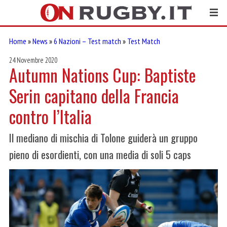
Home
»
News
»
6 Nazioni – Test match
»
Test Match
24 Novembre 2020
Autumn Nations Cup: Baptiste
Serin capitano della Francia
contro l’Italia
Il mediano di mischia di Tolone guiderà un gruppo
pieno di esordienti, con una media di soli 5 caps