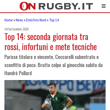
Home
»
News
»
Emisfero Nord
»
Top 14
14 Settembre 2020
Top 14: seconda giornata tra
rossi, infortuni e mete tecniche
Parisse titolare e vincente, Ceccarelli subentrato e
sconfitto di poco. Brutto colpo al ginocchio subito da
Handrè Pollard