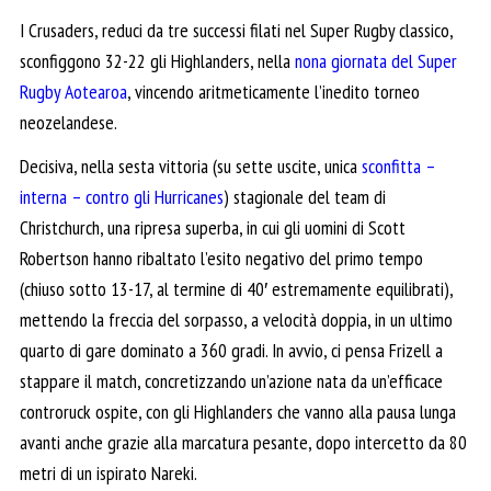
I Crusaders, reduci da tre successi filati nel Super Rugby classico,
sconfiggono 32-22 gli Highlanders, nella
nona giornata del Super
Rugby Aotearoa
, vincendo aritmeticamente l’inedito torneo
neozelandese.
Decisiva, nella sesta vittoria (su sette uscite, unica
sconfitta –
interna – contro gli Hurricanes
) stagionale del team di
Christchurch, una ripresa superba, in cui gli uomini di Scott
Robertson hanno ribaltato l’esito negativo del primo tempo
(chiuso sotto 13-17, al termine di 40′ estremamente equilibrati),
mettendo la freccia del sorpasso, a velocità doppia, in un ultimo
quarto di gare dominato a 360 gradi. In avvio, ci pensa Frizell a
stappare il match, concretizzando un’azione nata da un’efficace
controruck ospite, con gli Highlanders che vanno alla pausa lunga
avanti anche grazie alla marcatura pesante, dopo intercetto da 80
metri di un ispirato Nareki.