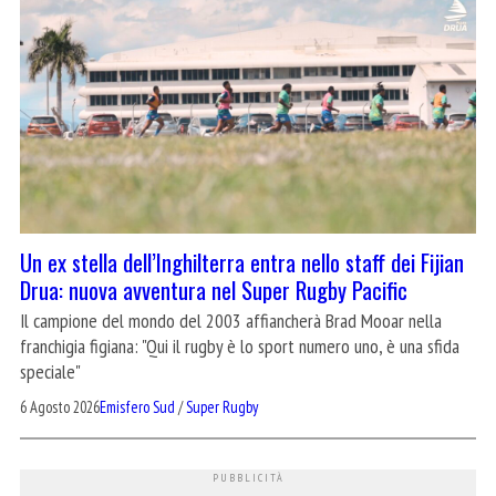
Un ex stella dell’Inghilterra entra nello staff dei Fijian
Drua: nuova avventura nel Super Rugby Pacific
Il campione del mondo del 2003 affiancherà Brad Mooar nella
franchigia figiana: "Qui il rugby è lo sport numero uno, è una sfida
speciale"
6 Agosto 2026
Emisfero Sud
/
Super Rugby