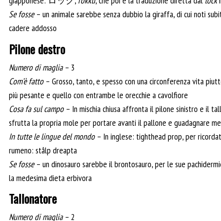
giapponese: ロック,
rokku
, che poi è la traduzione diretta dal
lock
Se fosse
– un animale sarebbe senza dubbio la giraffa, di cui noti su
cadere addosso
Pilone destro
Numero di maglia
– 3
Com’è fatto
– Grosso, tanto, e spesso con una circonferenza vita piutto
più pesante e quello con entrambe le orecchie a cavolfiore
Cosa fa sul campo
– In mischia chiusa affronta il pilone sinistro e il t
sfrutta la propria mole per portare avanti il pallone e guadagnare met
In tutte le lingue del mondo
– In inglese: tighthead prop, per ricordate
rumeno: stâlp dreapta
Se fosse
– un dinosauro sarebbe il brontosauro, per le sue pachidermi
la medesima dieta erbivora
Tallonatore
Numero di maglia
– 2