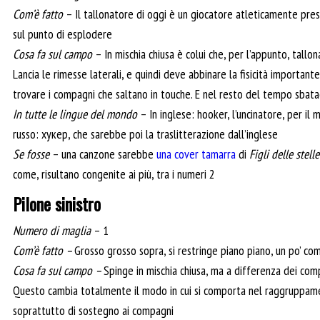
Com’è fatto
– Il tallonatore di oggi è un giocatore atleticamente pres
sul punto di esplodere
Cosa fa sul campo
– In mischia chiusa è colui che, per l’appunto, tall
Lancia le rimesse laterali, e quindi deve abbinare la fisicità importante
trovare i compagni che saltano in touche. E nel resto del tempo sbatacch
In tutte le lingue del mondo
– In inglese: hooker, l’uncinatore, per il 
russo: хукер, che sarebbe poi la traslitterazione dall’inglese
Se fosse
– una canzone sarebbe
una cover tamarra
di
Figli delle stelle
come, risultano congenite ai più, tra i numeri 2
Pilone sinistro
Numero di maglia
– 1
Com’è fatto –
Grosso grosso sopra, si restringe piano piano, un po’ com
Cosa fa sul campo –
Spinge in mischia chiusa, ma a differenza dei compa
Questo cambia totalmente il modo in cui si comporta nel raggruppament
soprattutto di sostegno ai compagni