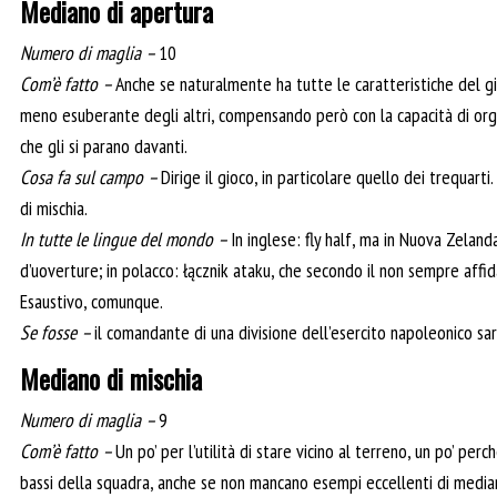
Mediano di apertura
Numero di maglia –
10
Com’è fatto –
Anche se naturalmente ha tutte le caratteristiche del g
meno esuberante degli altri, compensando però con la capacità di organ
che gli si parano davanti.
Cosa fa sul campo –
Dirige il gioco, in particolare quello dei trequart
di mischia.
In tutte le lingue del mondo –
In inglese: fly half, ma in Nuova Zeland
d’uoverture; in polacco: łącznik ataku, che secondo il non sempre affi
Esaustivo, comunque.
Se fosse –
il comandante di una divisione dell’esercito napoleonico s
Mediano di mischia
Numero di maglia –
9
Com’è fatto –
Un po’ per l’utilità di stare vicino al terreno, un po’ per
bassi della squadra, anche se non mancano esempi eccellenti di mediani