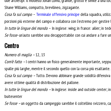
due archetipi: il modello Jonah Lomu, grande, grosso e simile a una lo
Shane Williams, compatto, brevilineo, zigzagante.
Cosa fa sul campo
–
Terminale offensivo principe
della squadra, utiliz
porzioni più esterne del campo e collabora con l’estremo per gestire l
In tutte le lingue del mondo
– In inglese: wing; in france: ailier; in te
Se fosse-
un’auto sarebbe una decappottabile con cui andare a fare un p
Centro
Numero di maglia –
12, 13
Com’è fatto –
I centri hanno un fisico generalmente importante, seppur
spalle più larghe, mentre il secondo quello con la corsa più esaltante.
Cosa fa sul campo –
Tutto. Devono abbinare grande solidità difensiva a
avere ottime qualità di distribuzione del pallone.
In tutte le lingue del mondo –
In inglese: inside and outside center; 
buitesenter
Se fosse –
un oggetto da campeggio sarebbe il coltellino svizzero, capa