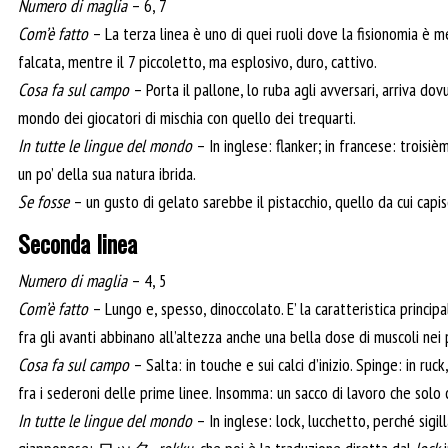
Numero di maglia
– 6, 7
Com’è fatto
– La terza linea è uno di quei ruoli dove la fisionomia è m
falcata, mentre il 7 piccoletto, ma esplosivo, duro, cattivo.
Cosa fa sul campo
– Porta il pallone, lo ruba agli avversari, arriva do
mondo dei giocatori di mischia con quello dei trequarti.
In tutte le lingue del mondo
– In inglese: flanker; in francese: troisiè
un po’ della sua natura ibrida.
Se fosse
– un gusto di gelato sarebbe il pistacchio, quello da cui capis
Seconda linea
Numero di maglia
– 4, 5
Com’è fatto
– Lungo e, spesso, dinoccolato. E’ la caratteristica princip
fra gli avanti abbinano all’altezza anche una bella dose di muscoli nei p
Cosa fa sul campo
– Salta: in touche e sui calci d’inizio. Spinge: in ruck
fra i sederoni delle prime linee. Insomma: un sacco di lavoro che solo
In tutte le lingue del mondo
– In inglese: lock, lucchetto, perché sigil