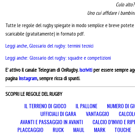
Culo alto? 
Uno cui affidare i bambini
Tutte le regole del rugby spiegate in modo semplice e breve potete 
scaricabile (gratuitamente) in formato pdf.
Leggi anche, Glossario del rugby: termini tecnici
Leggi anche: Glossario del rugby: squadre e competizioni
E’ attivo il canale Telegram di OnRugby.
Iscriviti
per essere sempre aggi
pagina
Instagram
, sempre ricca di spunti.
SCOPRI LE REGOLE DEL RUGBY
IL TERRENO DI GIOCO
IL PALLONE
NUMERO DI G
UFFICIALI DI GARA
VANTAGGIO
CALCOL
AVANTI E PASSAGGIO IN AVANTI
CALCIO D’INVIO E RI
PLACCAGGIO
RUCK
MAUL
MARK
TOUCHE