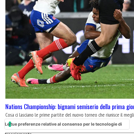
Nations Championship: bignami semiserio della prima gio
Cosa ci lasciano le prime partite del nuovo torneo che riunisce il meg
7 Luglio 2026
Terzo tempo
Le tue preferenze relative al consenso per le tecnologie di