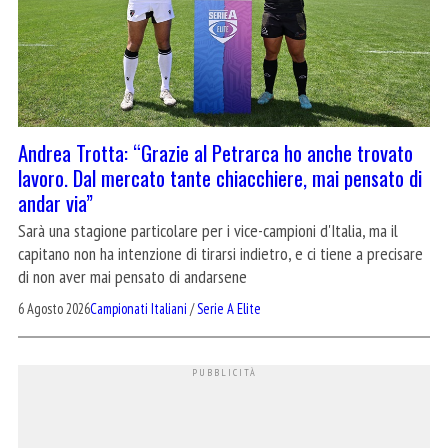
Andrea Trotta: “Grazie al Petrarca ho anche trovato
lavoro. Dal mercato tante chiacchiere, mai pensato di
andar via”
Sarà una stagione particolare per i vice-campioni d'Italia, ma il
capitano non ha intenzione di tirarsi indietro, e ci tiene a precisare
di non aver mai pensato di andarsene
6 Agosto 2026
Campionati Italiani
/
Serie A Elite