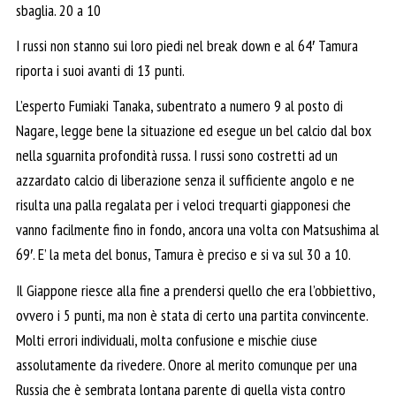
sbaglia. 20 a 10
I russi non stanno sui loro piedi nel break down e al 64′ Tamura
riporta i suoi avanti di 13 punti.
L’esperto Fumiaki Tanaka, subentrato a numero 9 al posto di
Nagare, legge bene la situazione ed esegue un bel calcio dal box
nella sguarnita profondità russa. I russi sono costretti ad un
azzardato calcio di liberazione senza il sufficiente angolo e ne
risulta una palla regalata per i veloci trequarti giapponesi che
vanno facilmente fino in fondo, ancora una volta con Matsushima al
69′. E’ la meta del bonus, Tamura è preciso e si va sul 30 a 10.
Il Giappone riesce alla fine a prendersi quello che era l’obbiettivo,
ovvero i 5 punti, ma non è stata di certo una partita convincente.
Molti errori individuali, molta confusione e mischie ciuse
assolutamente da rivedere. Onore al merito comunque per una
Russia che è sembrata lontana parente di quella vista contro