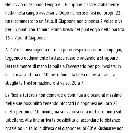
Nell’avvio di secondo tempo è il Giappone a stare stabilmente
nella metà campo avversaria. Dopo numerose fasi nei propri 22, i
russi commettono un fallo. Il Giappone non ci pensa 2 volte e va
per i 3 punti con Tamura. Primo break nel punteggio della partita.
15 a 7 per il Giappone.
Al 46′ è Labuschagne a dare un pò di respiro ai propri compagni,
leggendo ottimamente l’attacco russo e andando a strappare
letteralmente di mano la palla all’avversario per poi involarsi in
una corsa solitaria di 50 metri fino alla linea di meta. Tamura
sbaglia la trasformazione e si va sul 20 a 7.
La Russia tuttavia non demorde e continua a giocare al massimo
delle sue possibilità tenendo bloccati i giapponesi nei loro 22
metri per più di 10 minuti, ma senza riuscire a mettere punti sul
tabellone. Alla fine arriva la possibilità di accorciare le distanze
grazie ad un fallo in difesa dei giapponesi al 60′ e Kushnarev non