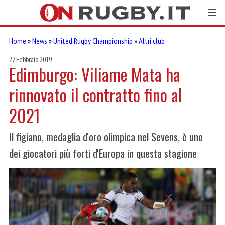
Home
»
News
»
United Rugby Championship
»
Altri club
27 Febbraio 2019
Edimburgo: Viliame Mata ha
rinnovato il contratto fino al
2021
Il figiano, medaglia d'oro olimpica nel Sevens, è uno
dei giocatori più forti d'Europa in questa stagione