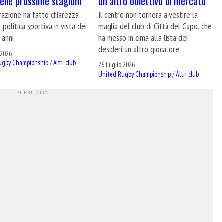
delle prossime stagioni
un altro obiettivo di mercato
razione ha fatto chiarezza
Il centro non tornerà a vestire la
a politica sportiva in vista dei
maglia del club di Città del Capo, che
 anni
ha messo in cima alla lista dei
desideri un altro giocatore
 2026
ugby Championship
/
Altri club
26 Luglio 2026
United Rugby Championship
/
Altri club