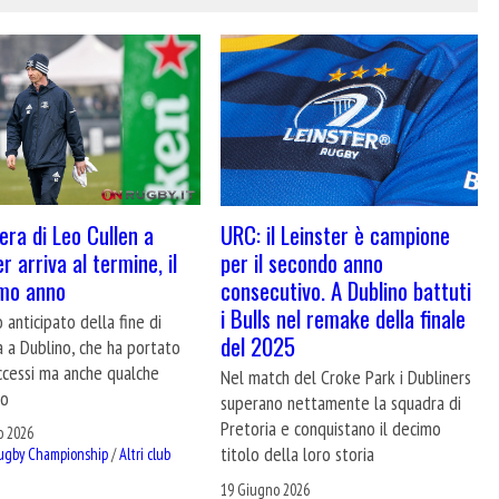
’era di Leo Cullen a
URC: il Leinster è campione
r arriva al termine, il
per il secondo anno
mo anno
consecutivo. A Dublino battuti
i Bulls nel remake della finale
 anticipato della fine di
del 2025
 a Dublino, che ha portato
ccessi ma anche qualche
Nel match del Croke Park i Dubliners
to
superano nettamente la squadra di
Pretoria e conquistano il decimo
o 2026
titolo della loro storia
ugby Championship
/
Altri club
19 Giugno 2026