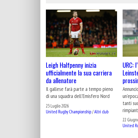
URC: l
Leigh Halfpenny inizia
Leinste
ufficialmente la sua carriera
prossi
da allenatore
Annuncio
Il gallese farà parte a tempo pieno
un'epoca
di una squadra dell'Emisfero Nord
tanti su
23 Luglio 2026
rimpian
United Rugby Championship
/
Altri club
22 Giugn
United R