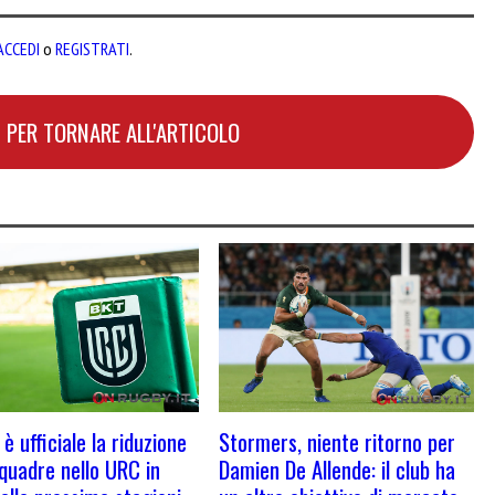
ACCEDI
o
REGISTRATI
.
 PER TORNARE ALL'ARTICOLO
 è ufficiale la riduzione
Stormers, niente ritorno per
squadre nello URC in
Damien De Allende: il club ha