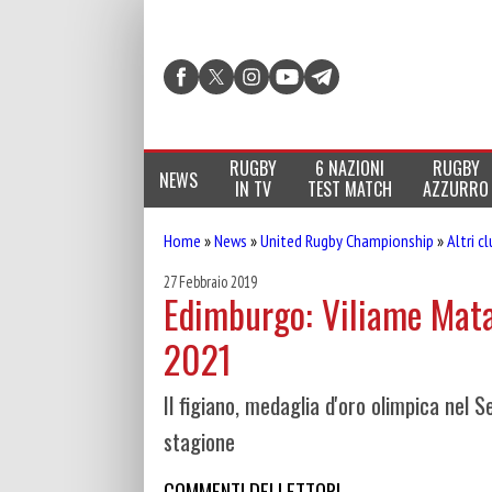
RUGBY
6 NAZIONI
RUGBY
NEWS
IN TV
TEST MATCH
AZZURRO
Home
»
News
»
United Rugby Championship
»
Altri c
27 Febbraio 2019
Edimburgo: Viliame Mata 
2021
Il figiano, medaglia d'oro olimpica nel S
stagione
COMMENTI DEI LETTORI