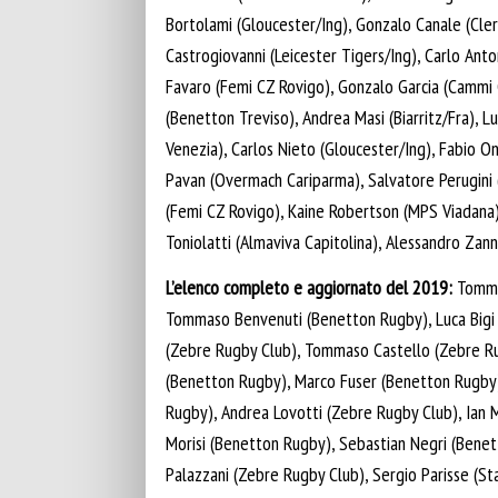
Bortolami (Gloucester/Ing), Gonzalo Canale (Cle
Castrogiovanni (Leicester Tigers/Ing), Carlo Anto
Favaro (Femi CZ Rovigo), Gonzalo Garcia (Cammi 
(Benetton Treviso), Andrea Masi (Biarritz/Fra), L
Venezia), Carlos Nieto (Gloucester/Ing), Fabio On
Pavan (Overmach Cariparma), Salvatore Perugini 
(Femi CZ Rovigo), Kaine Robertson (MPS Viadana),
Toniolatti (Almaviva Capitolina), Alessandro Zann
L’elenco completo e aggiornato del 2019:
Tommas
Tommaso Benvenuti (Benetton Rugby), Luca Bigi
(Zebre Rugby Club), Tommaso Castello (Zebre Ru
(Benetton Rugby), Marco Fuser (Benetton Rugby)
Rugby), Andrea Lovotti (Zebre Rugby Club), Ian
Morisi (Benetton Rugby), Sebastian Negri (Bene
Palazzani (Zebre Rugby Club), Sergio Parisse (St