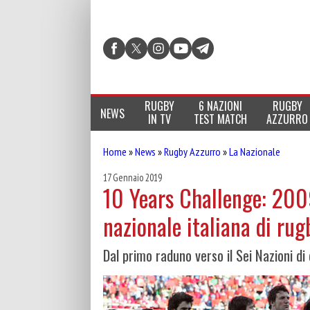
RUGBY
6 NAZIONI
RUGBY
NEWS
IN TV
TEST MATCH
AZZURRO
Home
»
News
»
Rugby Azzurro
»
La Nazionale
17 Gennaio 2019
10 Years Challenge: 200
nazionale italiana di rug
Dal primo raduno verso il Sei Nazioni di 