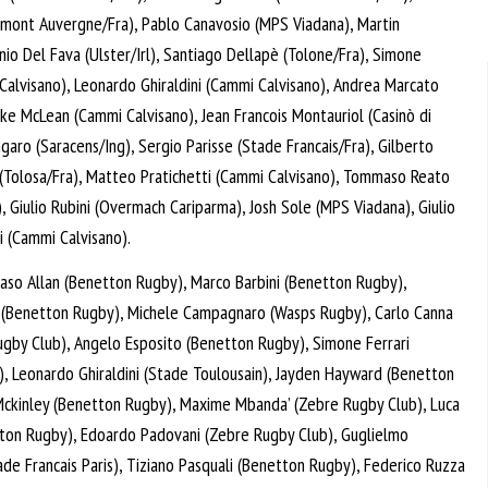
rmont Auvergne/Fra), Pablo Canavosio (MPS Viadana), Martin
nio Del Fava (Ulster/Irl), Santiago Dellapè (Tolone/Fra), Simone
Calvisano), Leonardo Ghiraldini (Cammi Calvisano), Andrea Marcato
uke McLean (Cammi Calvisano), Jean Francois Montauriol (Casinò di
garo (Saracens/Ing), Sergio Parisse (Stade Francais/Fra), Gilberto
(Tolosa/Fra), Matteo Pratichetti (Cammi Calvisano), Tommaso Reato
 Giulio Rubini (Overmach Cariparma), Josh Sole (MPS Viadana), Giulio
i (Cammi Calvisano).
o Allan (Benetton Rugby), Marco Barbini (Benetton Rugby),
 (Benetton Rugby), Michele Campagnaro (Wasps Rugby), Carlo Canna
gby Club), Angelo Esposito (Benetton Rugby), Simone Ferrari
, Leonardo Ghiraldini (Stade Toulousain), Jayden Hayward (Benetton
 Mckinley (Benetton Rugby), Maxime Mbanda’ (Zebre Rugby Club), Luca
tton Rugby), Edoardo Padovani (Zebre Rugby Club), Guglielmo
ade Francais Paris), Tiziano Pasquali (Benetton Rugby), Federico Ruzza