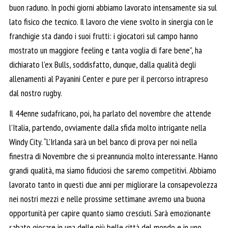
buon raduno. In pochi giorni abbiamo lavorato intensamente sia sul
lato fisico che tecnico. Il lavoro che viene svolto in sinergia con le
franchigie sta dando i suoi frutti: i giocatori sul campo hanno
mostrato un maggiore feeling e tanta voglia di fare bene”, ha
dichiarato l’ex Bulls, soddisfatto, dunque, dalla qualità degli
allenamenti al Payanini Center e pure per il percorso intrapreso
dal nostro rugby.
Il 44enne sudafricano, poi, ha parlato del novembre che attende
l’Italia, partendo, ovviamente dalla sfida molto intrigante nella
Windy City. “L’Irlanda sarà un bel banco di prova per noi nella
finestra di Novembre che si preannuncia molto interessante. Hanno
grandi qualità, ma siamo fiduciosi che saremo competitivi. Abbiamo
lavorato tanto in questi due anni per migliorare la consapevolezza
nei nostri mezzi e nelle prossime settimane avremo una buona
opportunità per capire quanto siamo cresciuti. Sarà emozionante
sabato giocare in una delle più belle città del mondo e in uno