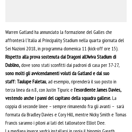
Warren Gatland ha annunciato la formazione del Galles che
affronterà l’Italia al Principality Stadium nella quarta giornata del
Sei Nazioni 2018, in programma domenica 11 (kick-off ore 15).
Rispetto alla prova sostenuta dai Dragoni all’Aviva Stadium di
Dublino,
dove sono stati sconfitti dai padroni di casa per 37-27,
sono molti gli avvicendamenti voluti da Gatland e dal suo
staff: Taulupe Faletau
, ad esempio, riprenderà il suo posto in
terza linea da n.8, con Justin Tipuric e
l’esordiente James Davies,
vestendo anche i panni del capitano della squadra gallese.
La
coppia di seconde linee – sempre rimanendo fra gli avanti – sarà
formata da Bradley Davies e Cory Hill, mentre Nicky Smith e Tomas
Francis saranno i piloni ai lati del tallonatore Elliot Dee.
La mediana invece vedrà installarsi in regia il binomio Gareth