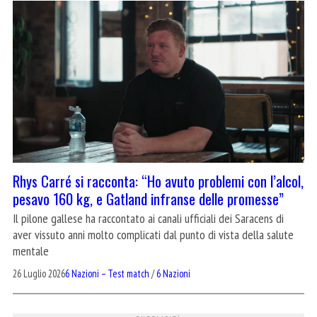
Rhys Carré si racconta: “Ho avuto problemi con l’alcol,
pesavo 160 kg, e Gatland infranse delle promesse”
Il pilone gallese ha raccontato ai canali ufficiali dei Saracens di
aver vissuto anni molto complicati dal punto di vista della salute
mentale
26 Luglio 2026
6 Nazioni – Test match
/
6 Nazioni