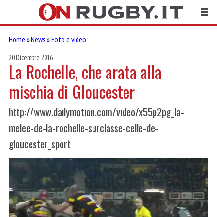
Home
»
News
»
Foto e video
20 Dicembre 2016
La Rochelle, che arata alla
mischia di Gloucester
http://www.dailymotion.com/video/x55p2pg_la-
melee-de-la-rochelle-surclasse-celle-de-
gloucester_sport