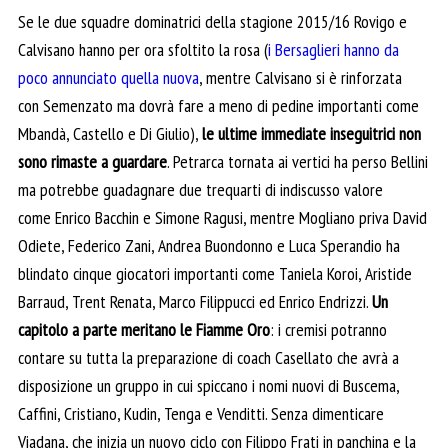
Se le due squadre dominatrici della stagione 2015/16 Rovigo e
Calvisano hanno per ora sfoltito la rosa (
i Bersaglieri hanno da
poco annunciato quella nuova
, mentre Calvisano si è rinforzata
con Semenzato ma dovrà fare a meno di pedine importanti come
Mbandà, Castello e Di Giulio),
le ultime immediate inseguitrici non
sono rimaste a guardare
. Petrarca tornata ai vertici ha perso Bellini
ma potrebbe guadagnare due trequarti di indiscusso valore
come Enrico Bacchin e Simone Ragusi, mentre Mogliano priva David
Odiete, Federico Zani, Andrea Buondonno e Luca Sperandio ha
blindato cinque giocatori importanti come Taniela Koroi, Aristide
Barraud, Trent Renata, Marco Filippucci ed Enrico Endrizzi.
Un
capitolo a parte meritano le Fiamme Oro
: i cremisi potranno
contare su tutta la preparazione di coach Casellato che avrà a
disposizione un gruppo in cui spiccano i nomi nuovi di Buscema,
Caffini, Cristiano, Kudin, Tenga e Venditti. Senza dimenticare
Viadana, che inizia un nuovo ciclo con Filippo Frati in panchina e la