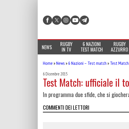
RUGBY
6 NAZIONI
RUGBY
NEWS
IN TV
TEST MATCH
AZZURRO
Home
»
News
»
6 Nazioni – Test match
»
Test Match
6 Dicembre 2015
Test Match: ufficiale il 
In programma due sfide, che si giocher
COMMENTI DEI LETTORI