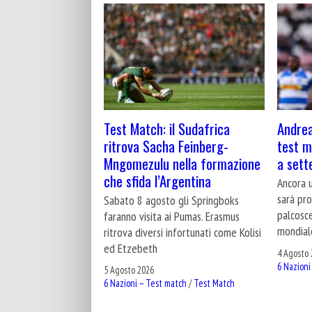
Test Match: il Sudafrica
Andrea
ritrova Sacha Feinberg-
test ma
Mngomezulu nella formazione
a set
che sfida l’Argentina
Ancora u
sarà pro
Sabato 8 agosto gli Springboks
palcosce
faranno visita ai Pumas. Erasmus
mondial
ritrova diversi infortunati come Kolisi
ed Etzebeth
4 Agosto 
6 Nazioni
5 Agosto 2026
6 Nazioni – Test match
/
Test Match