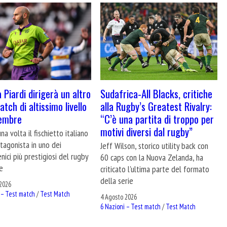
 Piardi dirigerà un altro
Sudafrica-All Blacks, critiche
tch di altissimo livello
alla Rugby’s Greatest Rivalry:
tembre
“C’è una partita di troppo per
motivi diversi dal rugby”
na volta il fischietto italiano
tagonista in uno dei
Jeff Wilson, storico utility back con
nici più prestigiosi del rugby
60 caps con la Nuova Zelanda, ha
e
criticato l'ultima parte del formato
della serie
2026
 – Test match
/
Test Match
4 Agosto 2026
6 Nazioni – Test match
/
Test Match