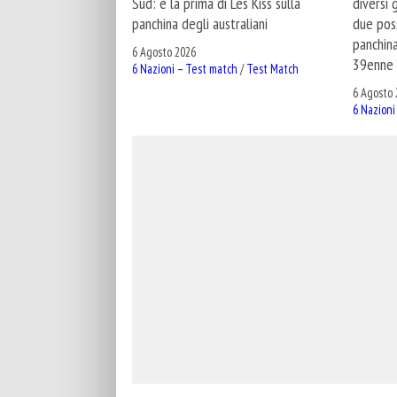
Sud: è la prima di Les Kiss sulla
diversi 
panchina degli australiani
due poss
panchina
6 Agosto 2026
39enne 
6 Nazioni – Test match
/
Test Match
6 Agosto 
6 Nazioni