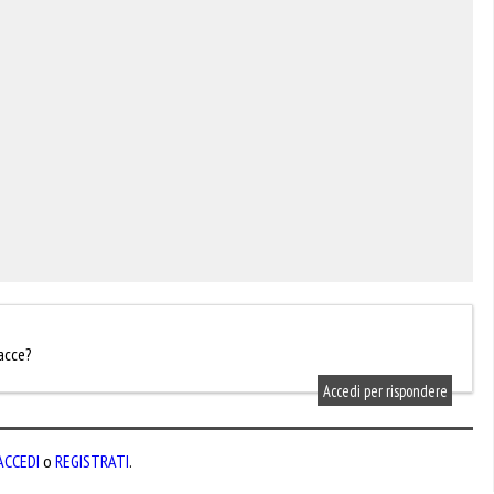
racce?
Accedi per rispondere
ACCEDI
o
REGISTRATI
.