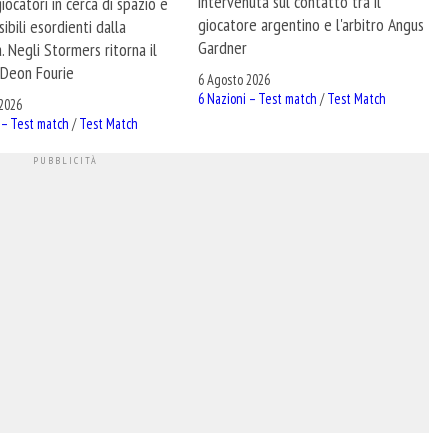
intervenuta sul contatto tra il
giocatori in cerca di spazio e
giocatore argentino e l'arbitro Angus
ibili esordienti dalla
Gardner
. Negli Stormers ritorna il
Deon Fourie
6 Agosto 2026
6 Nazioni – Test match
/
Test Match
2026
 – Test match
/
Test Match