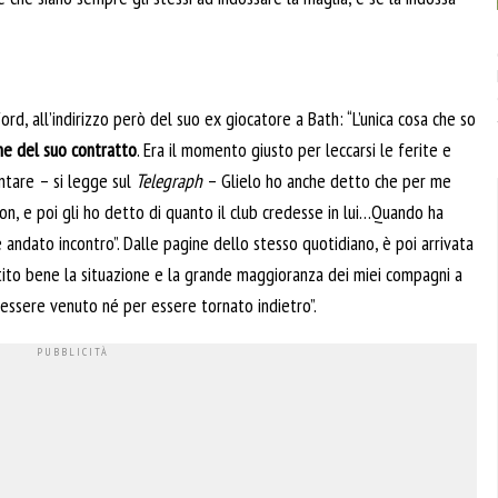
rd, all’indirizzo però del suo ex giocatore a Bath: “L’unica cosa che so
ne del suo contratto
. Era il momento giusto per leccarsi le ferite e
ntare – si legge sul
Telegraph
– Glielo ho anche detto che per me
n, e poi gli ho detto di quanto il club credesse in lui…Quando ha
e andato incontro”. Dalle pagine dello stesso quotidiano, è poi arrivata
stito bene la situazione e la grande maggioranza dei miei compagni a
 essere venuto né per essere tornato indietro”.