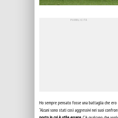
Ho sempre pensato fosse una battaglia che ero d
“Alcuni sono stati così aggressivi nei suoi conf
posto in cui è utile essere
. C’è qualcuno che vuol