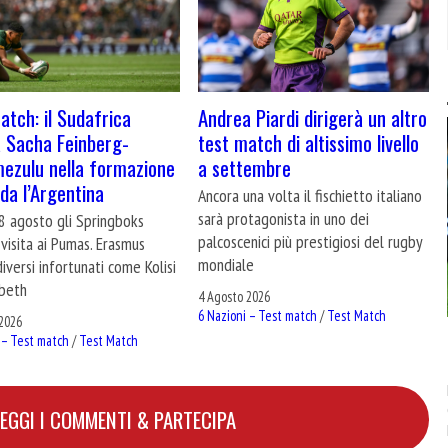
atch: il Sudafrica
Andrea Piardi dirigerà un altro
a Sacha Feinberg-
test match di altissimo livello
zulu nella formazione
a settembre
ida l’Argentina
Ancora una volta il fischietto italiano
sarà protagonista in uno dei
8 agosto gli Springboks
palcoscenici più prestigiosi del rugby
visita ai Pumas. Erasmus
mondiale
diversi infortunati come Kolisi
beth
4 Agosto 2026
6 Nazioni – Test match
/
Test Match
2026
 – Test match
/
Test Match
LEGGI I COMMENTI & PARTECIPA