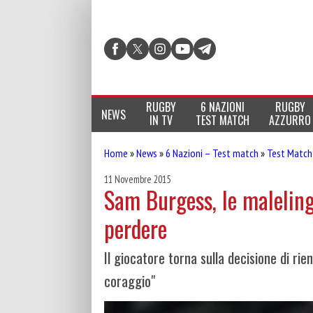
RUGBY
6 NAZIONI
RUGBY
NEWS
IN TV
TEST MATCH
AZZURRO
Home
»
News
»
6 Nazioni – Test match
»
Test Match
11 Novembre 2015
Sam Burgess, le maleling
perdere
Il giocatore torna sulla decisione di ri
coraggio"