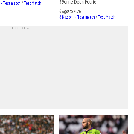
39enne Deon Fourie
 – Test match
/
Test Match
6 Agosto 2026
6 Nazioni – Test match
/
Test Match