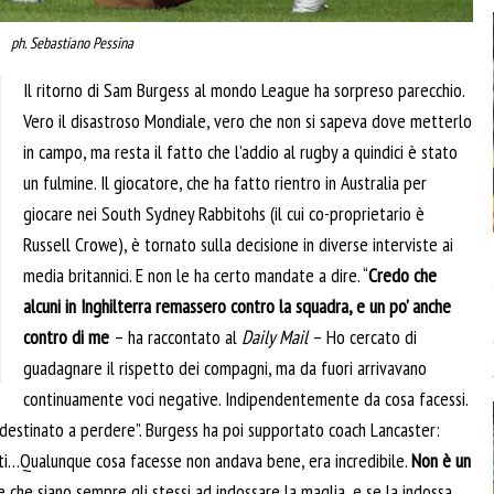
ph. Sebastiano Pessina
Il ritorno di Sam Burgess al mondo League ha sorpreso parecchio.
Vero il disastroso Mondiale, vero che non si sapeva dove metterlo
in campo, ma resta il fatto che l’addio al rugby a quindici è stato
un fulmine. Il giocatore, che ha fatto rientro in Australia per
giocare nei South Sydney Rabbitohs (il cui co-proprietario è
Russell Crowe), è tornato sulla decisione in diverse interviste ai
media britannici. E non le ha certo mandate a dire. “
Credo che
alcuni in Inghilterra remassero contro la squadra, e un po’ anche
contro di me
– ha raccontato al
Daily Mail
– Ho cercato di
guadagnare il rispetto dei compagni, ma da fuori arrivavano
continuamente voci negative. Indipendentemente da cosa facessi.
estinato a perdere”. Burgess ha poi supportato coach Lancaster:
ronti…Qualunque cosa facesse non andava bene, era incredibile.
Non è un
e che siano sempre gli stessi ad indossare la maglia, e se la indossa