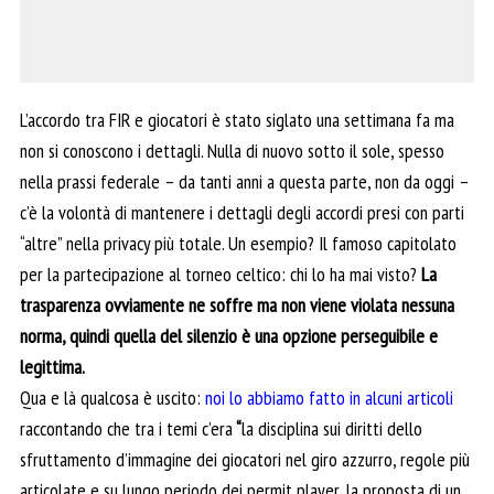
L’accordo tra FIR e giocatori è stato siglato una settimana fa ma
non si conoscono i dettagli. Nulla di nuovo sotto il sole, spesso
nella prassi federale – da tanti anni a questa parte, non da oggi –
c’è la volontà di mantenere i dettagli degli accordi presi con parti
“altre” nella privacy più totale. Un esempio? Il famoso capitolato
per la partecipazione al torneo celtico: chi lo ha mai visto?
La
trasparenza ovviamente ne soffre ma non viene violata nessuna
norma, quindi quella del silenzio è una opzione perseguibile e
legittima.
Qua e là qualcosa è uscito:
noi lo abbiamo fatto in alcuni articoli
raccontando che tra i temi c’era
“
la disciplina sui diritti dello
sfruttamento d’immagine dei giocatori nel giro azzurro, regole più
articolate e su lungo periodo dei permit player, la proposta di un