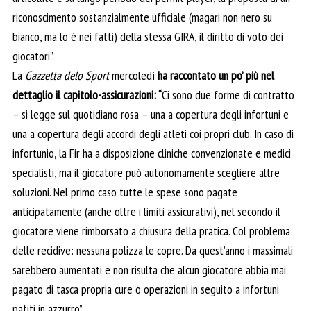
riconoscimento sostanzialmente ufficiale (magari non nero su
bianco, ma lo è nei fatti) della stessa GIRA, il diritto di voto dei
giocatori”.
La
Gazzetta delo Sport
mercoledì
ha raccontato un po’ più nel
dettaglio il capitolo-assicurazioni: “
Ci sono due forme di contratto
– si legge sul quotidiano rosa – una a copertura degli infortuni e
una a copertura degli accordi degli atleti coi propri club. In caso di
infortunio, la Fir ha a disposizione cliniche convenzionate e medici
specialisti, ma il giocatore può autonomamente scegliere altre
soluzioni. Nel primo caso tutte le spese sono pagate
anticipatamente (anche oltre i limiti assicurativi), nel secondo il
giocatore viene rimborsato a chiusura della pratica. Col problema
delle recidive: nessuna polizza le copre. Da quest’anno i massimali
sarebbero aumentati e non risulta che alcun giocatore abbia mai
pagato di tasca propria cure o operazioni in seguito a infortuni
patiti in azzurro”.