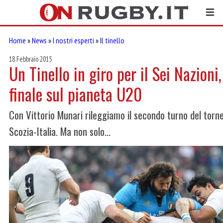
Home
»
News
»
I nostri esperti
»
Il tinello
18 Febbraio 2015
Un Tinello in giro per il Sei Nazioni
finale sul pianeta U20
Con Vittorio Munari rileggiamo il secondo turno del torn
Scozia-Italia. Ma non solo...