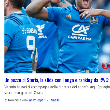
Un pezzo di Storia, la sfida con Tonga e ranking da RWC: t
Vittorio Munari ci accompagna nella rilettura del trionfo sugli Spring
succede in giro per Ovalia
23 Novembre 2016
I nostri esperti
/
Il tinello