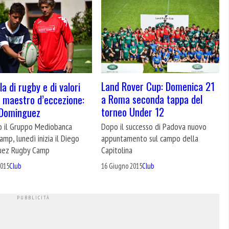
Land Rover Cup: Domenica 21
a di rugby e di valori
a Roma seconda tappa del
 maestro d’eccezione:
torneo Under 12
 Dominguez
Dopo il successo di Padova nuovo
o il Gruppo Mediobanca
appuntamento sul campo della
mp, lunedì inizia il Diego
Capitolina
uez Rugby Camp
16 Giugno 2015
Club
2015
Club