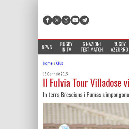
RUGBY
6 NAZIONI
RUGBY
NEWS
IN TV
TEST MATCH
AZZURRO
Home
»
Club
18 Gennaio 2015
Il Fulvia Tour Villadose v
In terra Bresciana i Pumas s'impongon