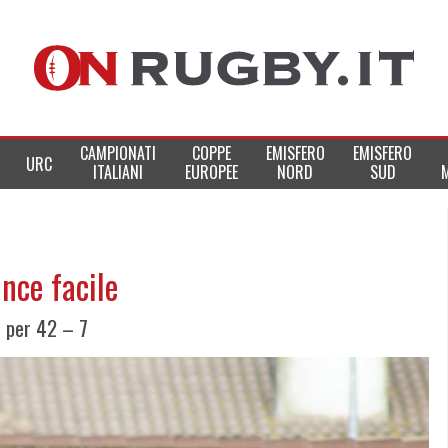
CAMPIONATI
COPPE
EMISFERO
EMISFERO
URC
ITALIANI
EUROPEE
NORD
SUD
ince facile
o per 42 – 7