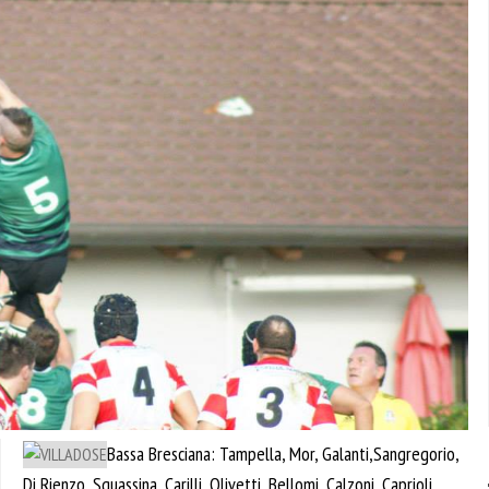
Bassa Bresciana: Tampella, Mor, Galanti,Sangregorio,
Di Rienzo, Squassina, Carilli, Olivetti, Bellomi, Calzoni, Caprioli,