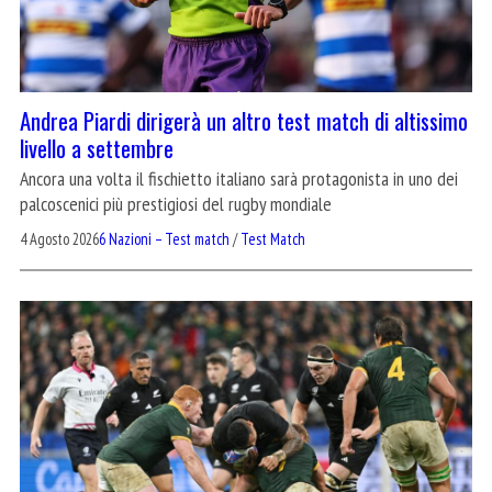
Andrea Piardi dirigerà un altro test match di altissimo
livello a settembre
Ancora una volta il fischietto italiano sarà protagonista in uno dei
palcoscenici più prestigiosi del rugby mondiale
4 Agosto 2026
6 Nazioni – Test match
/
Test Match