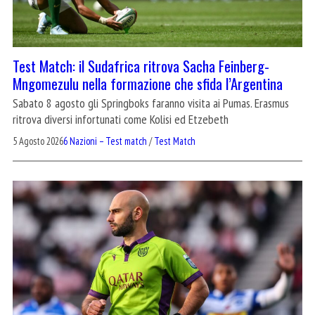
Test Match: il Sudafrica ritrova Sacha Feinberg-
Mngomezulu nella formazione che sfida l’Argentina
Sabato 8 agosto gli Springboks faranno visita ai Pumas. Erasmus
ritrova diversi infortunati come Kolisi ed Etzebeth
5 Agosto 2026
6 Nazioni – Test match
/
Test Match