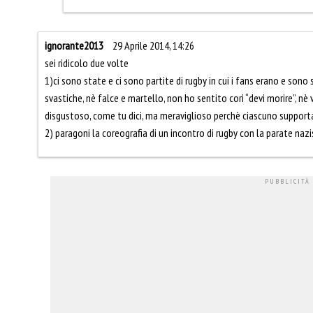
ignorante2013
29 Aprile 2014, 14:26
sei ridicolo due volte
1)ci sono state e ci sono partite di rugby in cui i fans erano e sono 
svastiche, nè falce e martello, non ho sentito cori “devi morire”, nè ve
disgustoso, come tu dici, ma meraviglioso perchè ciascuno supporta
2) paragoni la coreografia di un incontro di rugby con la parate n