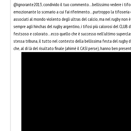
@ignorante2013, condivido il tuo commento…bellissimo vedere i tifos
emozionante lo scenario a cui fai riferimento…purtroppo la tifoseria
associati al mondo violento degli ultras del calcio, ma nel rugby non 
sempre agli hinchas del rugby argentino, i tifosi più calorosi del CLU
festsoso e colorato…ecco quello che è successo nell’ultimo superclasi
stessa tribuna, il tutto nel contesto della bellissima festa del rugby 
che, al di là del risultato finale (ahimè il CASI perse), hanno ben presen