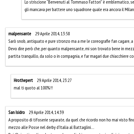
Lo striscione “Benvenuti al Tommaso Fattori” è emblematico, se
gli mancava per battere uno squadrone quale era ancora il Mila
malpensante
29 Aprile 2014, 13:58
Sarò snob, antiquato e pure stronzo ma a me le coreografie fan cagare, a
Devo dire però che, per quanto malpensante, mi son trovato bene in mezz
partita tranquillo, da solo o in compagnia, e far magari due chiacchiere con 
Hrothepert
29 Aprile 2014, 23:27
mal ti quoto al 100%!!
San Isidro
29 Aprile 2014, 14:39
A proposito di tifoserie separate, da quel che ricordo non ho mai visto fi
mezzo alle Posse nel derby d’Italia al Battaglini…