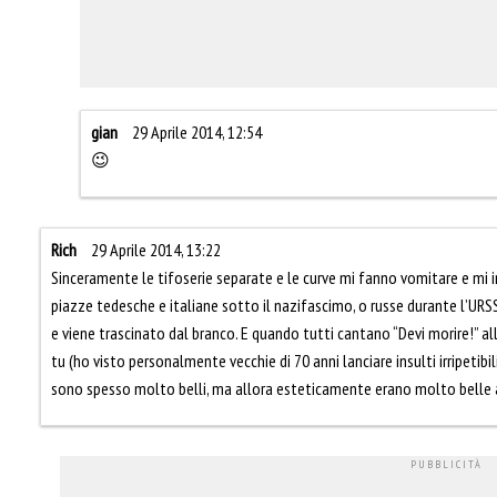
gian
29 Aprile 2014, 12:54
😉
Rich
29 Aprile 2014, 13:22
Sinceramente le tifoserie separate e le curve mi fanno vomitare e mi i
piazze tedesche e italiane sotto il nazifascimo, o russe durante l’URSS.
e viene trascinato dal branco. E quando tutti cantano “Devi morire!” all’
tu (ho visto personalmente vecchie di 70 anni lanciare insulti irripetibil
sono spesso molto belli, ma allora esteticamente erano molto belle a