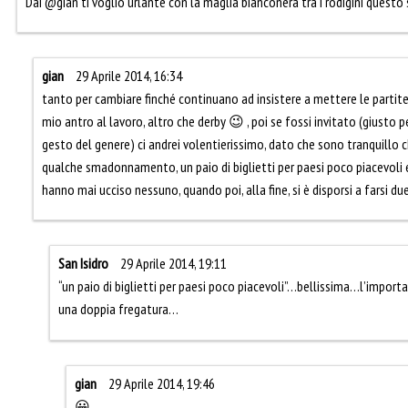
Dai @gian ti voglio urlante con la maglia bianconera tra i rodigini quest
gian
29 Aprile 2014, 16:34
tanto per cambiare finché continuano ad insistere a mettere le partite
mio antro al lavoro, altro che derby 😉 , poi se fossi invitato (giust
gesto del genere) ci andrei volentierissimo, dato che sono tranquillo ch
qualche smadonnamento, un paio di biglietti per paesi poco piacevoli e
hanno mai ucciso nessuno, quando poi, alla fine, si è disporsi a farsi du
San Isidro
29 Aprile 2014, 19:11
“un paio di biglietti per paesi poco piacevoli”…bellissima…l’importa
una doppia fregatura…
gian
29 Aprile 2014, 19:46
😀