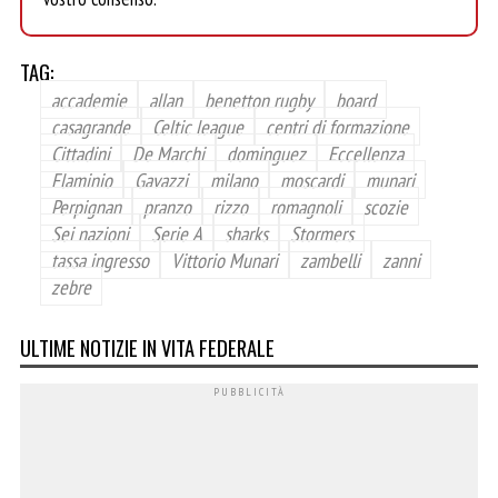
TAG:
accademie
allan
benetton rugby
board
casagrande
Celtic league
centri di formazione
Cittadini
De Marchi
dominguez
Eccellenza
Flaminio
Gavazzi
milano
moscardi
munari
Perpignan
pranzo
rizzo
romagnoli
scozie
Sei nazioni
Serie A
sharks
Stormers
tassa ingresso
Vittorio Munari
zambelli
zanni
zebre
ULTIME NOTIZIE IN VITA FEDERALE