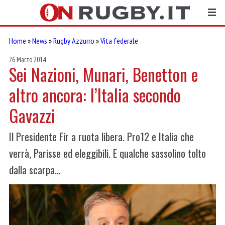
Home
»
News
»
Rugby Azzurro
»
Vita federale
26 Marzo 2014
Sei Nazioni, Munari, Benetton e
altro ancora: l’Italia secondo
Gavazzi
Il Presidente Fir a ruota libera. Pro12 e Italia che
verrà, Parisse ed eleggibili. E qualche sassolino tolto
dalla scarpa...