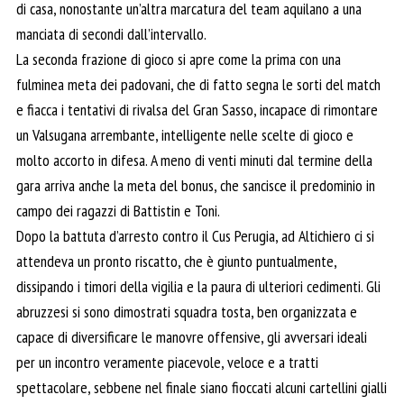
di casa, nonostante un’altra marcatura del team aquilano a una
manciata di secondi dall’intervallo.
La seconda frazione di gioco si apre come la prima con una
fulminea meta dei padovani, che di fatto segna le sorti del match
e fiacca i tentativi di rivalsa del Gran Sasso, incapace di rimontare
un Valsugana arrembante, intelligente nelle scelte di gioco e
molto accorto in difesa. A meno di venti minuti dal termine della
gara arriva anche la meta del bonus, che sancisce il predominio in
campo dei ragazzi di Battistin e Toni.
Dopo la battuta d’arresto contro il Cus Perugia, ad Altichiero ci si
attendeva un pronto riscatto, che è giunto puntualmente,
dissipando i timori della vigilia e la paura di ulteriori cedimenti. Gli
abruzzesi si sono dimostrati squadra tosta, ben organizzata e
capace di diversificare le manovre offensive, gli avversari ideali
per un incontro veramente piacevole, veloce e a tratti
spettacolare, sebbene nel finale siano fioccati alcuni cartellini gialli