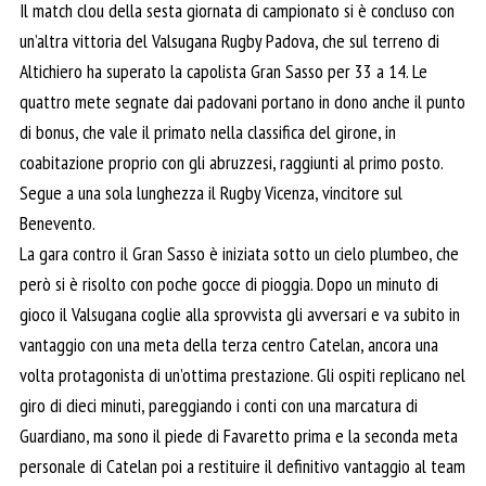
Il match clou della sesta giornata di campionato si è concluso con
un’altra vittoria del Valsugana Rugby Padova, che sul terreno di
Altichiero ha superato la capolista Gran Sasso per 33 a 14. Le
quattro mete segnate dai padovani portano in dono anche il punto
di bonus, che vale il primato nella classifica del girone, in
coabitazione proprio con gli abruzzesi, raggiunti al primo posto.
Segue a una sola lunghezza il Rugby Vicenza, vincitore sul
Benevento.
La gara contro il Gran Sasso è iniziata sotto un cielo plumbeo, che
però si è risolto con poche gocce di pioggia. Dopo un minuto di
gioco il Valsugana coglie alla sprovvista gli avversari e va subito in
vantaggio con una meta della terza centro Catelan, ancora una
volta protagonista di un’ottima prestazione. Gli ospiti replicano nel
giro di dieci minuti, pareggiando i conti con una marcatura di
Guardiano, ma sono il piede di Favaretto prima e la seconda meta
personale di Catelan poi a restituire il definitivo vantaggio al team