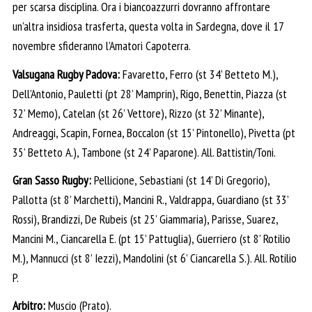
per scarsa disciplina. Ora i biancoazzurri dovranno affrontare
un’altra insidiosa trasferta, questa volta in Sardegna, dove il 17
novembre sfideranno l’Amatori Capoterra.
Valsugana Rugby Padova:
Favaretto, Ferro (st 34’ Betteto M.),
Dell’Antonio, Pauletti (pt 28’ Mamprin), Rigo, Benettin, Piazza (st
32’ Memo), Catelan (st 26’ Vettore), Rizzo (st 32’ Minante),
Andreaggi, Scapin, Fornea, Boccalon (st 15’ Pintonello), Pivetta (pt
35’ Betteto A.), Tambone (st 24’ Paparone). All. Battistin/Toni.
Gran Sasso Rugby:
Pellicione, Sebastiani (st 14’ Di Gregorio),
Pallotta (st 8’ Marchetti), Mancini R., Valdrappa, Guardiano (st 33’
Rossi), Brandizzi, De Rubeis (st 25’ Giammaria), Parisse, Suarez,
Mancini M., Ciancarella E. (pt 15’ Pattuglia), Guerriero (st 8’ Rotilio
M.), Mannucci (st 8’ Iezzi), Mandolini (st 6’ Ciancarella S.). All. Rotilio
P.
Arbitro:
Muscio (Prato).