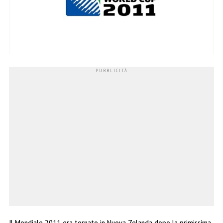
Il Mondiale 2011 era tornato in Nuova Zelanda dopo la primissima