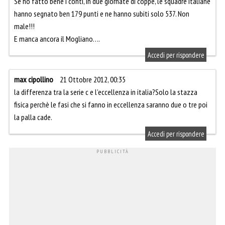
Se ho fatto bene i conti, in due giornate di coppe, le squadre italiane
hanno segnato ben 179 punti e ne hanno subiti solo 537. Non
male!!!
E manca ancora il Mogliano….
Accedi per rispondere
max cipollino
21 Ottobre 2012, 00:35
la differenza tra la serie c e l’eccellenza in italia?Solo la stazza
fisica perchè le fasi che si fanno in eccellenza saranno due o tre poi
la palla cade.
Accedi per rispondere