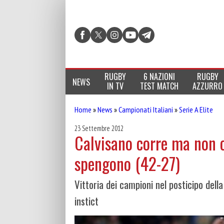
RUGBY
6 NAZIONI
RUGBY
NEWS
IN TV
TEST MATCH
AZZURRO
Home
»
News
»
Campionati Italiani
»
Serie A Elite
23 Settembre 2012
Calvisano corre ma non 
spengono (42-27)
Vittoria dei campioni nel posticipo dell
instict