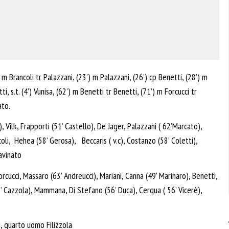
 m Brancoli tr Palazzani, (23’) m Palazzani, (26’) cp Benetti, (28’) m
, s.t. (4’) Vunisa, (62’) m Benetti tr Benetti, (71’) m Forcucci tr
ato.
Vilk, Frapporti (51’ Castello), De Jager, Palazzani ( 62’Marcato),
ncoli, Hehea (58’ Gerosa), Beccaris ( v.c), Costanzo (58’ Coletti),
Cavinato
cucci, Massaro (63’ Andreucci), Mariani, Canna (49’ Marinaro), Benetti,
63’ Cazzola), Mammana, Di Stefano (56’ Duca), Cerqua ( 56’ Vicerè),
i, quarto uomo Filizzola