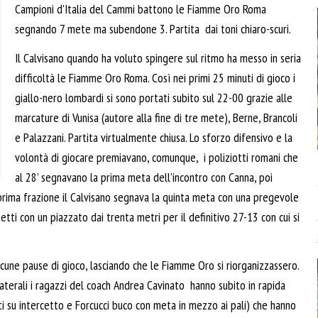
Campioni d’Italia del Cammi battono le Fiamme Oro Roma
segnando 7 mete ma subendone 3. Partita dai toni chiaro-scuri.
Il Calvisano quando ha voluto spingere sul ritmo ha messo in seria
difficoltà le Fiamme Oro Roma. Così nei primi 25 minuti di gioco i
giallo-nero lombardi si sono portati subito sul 22-00 grazie alle
marcature di Vunisa (autore alla fine di tre mete), Berne, Brancoli
e Palazzani. Partita virtualmente chiusa. Lo sforzo difensivo e la
volontà di giocare premiavano, comunque, i poliziotti romani che
al 28’ segnavano la prima meta dell’incontro con Canna, poi
 prima frazione il Calvisano segnava la quinta meta con una pregevole
ti con un piazzato dai trenta metri per il definitivo 27-13 con cui si
alcune pause di gioco, lasciando che le Fiamme Oro si riorganizzassero.
aterali i ragazzi del coach Andrea Cavinato hanno subito in rapida
 su intercetto e Forcucci buco con meta in mezzo ai pali) che hanno