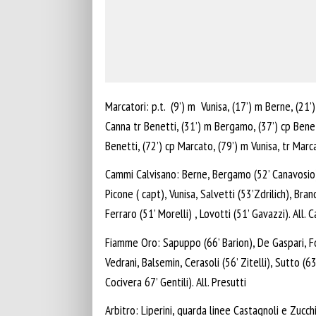
Marcatori: p.t. (9’) m Vunisa, (17’) m Berne, (21’)
Canna tr Benetti, (31’) m Bergamo, (37’) cp Benetti
Benetti, (72’) cp Marcato, (79’) m Vunisa, tr Marc
Cammi Calvisano: Berne, Bergamo (52’ Canavosio), 
Picone ( capt), Vunisa, Salvetti (53’Zdrilich), Bra
Ferraro (51’ Morelli) , Lovotti (51’ Gavazzi). All. 
Fiamme Oro: Sapuppo (66’ Barion), De Gaspari, For
Vedrani, Balsemin, Cerasoli (56’ Zitelli), Sutto (
Cocivera 67’ Gentili). All. Presutti
Arbitro: Liperini, guarda linee Castagnoli e Zucch