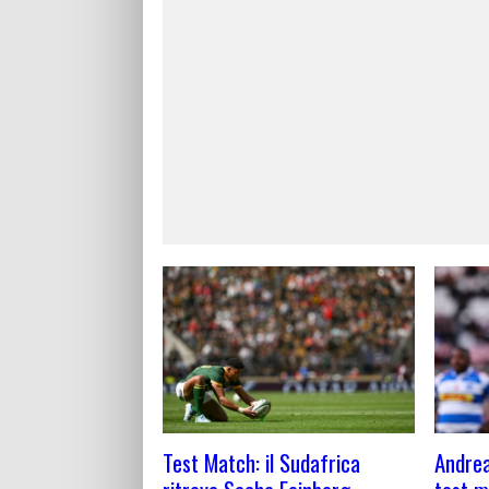
Test Match: il Sudafrica
Andrea