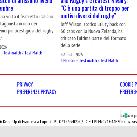
tch di altissimo livello
alla Rugby’s Greatest Rivalry:
tembre
“C’è una partita di troppo per
motivi diversi dal rugby”
na volta il fischietto italiano
tagonista in uno dei
Jeff Wilson, storico utility back con
nici più prestigiosi del rugby
60 caps con la Nuova Zelanda, ha
e
criticato l'ultima parte del formato
della serie
2026
 – Test match
/
Test Match
4 Agosto 2026
6 Nazioni – Test match
/
Test Match
PRIVACY
COOKIE 
PREFERENZE PRIVACY
PREFERE
Le tue p
6 Keep Up di Francesca Lupoli - P.I. 07145340969 - C.F. LPLFNC71E44F205J - N. 
ione al Tribunale di Milano N° 366 del 28/09/2012 ISSN 2499-0817 - Tutti i diritti