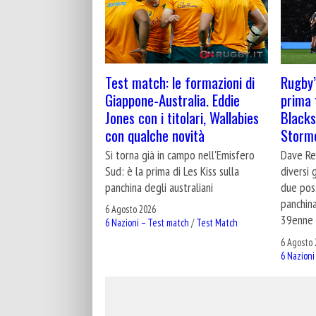
Test match: le formazioni di
Rugby’
Giappone-Australia. Eddie
prima 
Jones con i titolari, Wallabies
Blacks 
con qualche novità
Storm
Si torna già in campo nell'Emisfero
Dave Ren
Sud: è la prima di Les Kiss sulla
diversi 
panchina degli australiani
due poss
panchina
6 Agosto 2026
39enne 
6 Nazioni – Test match
/
Test Match
6 Agosto 
6 Nazioni