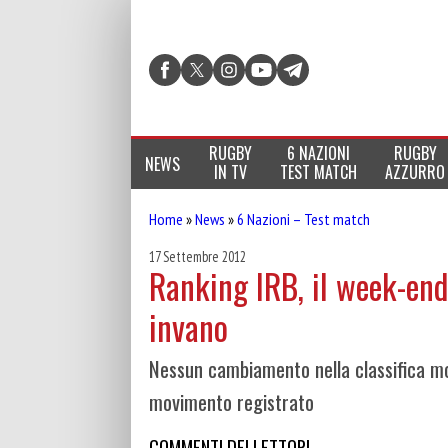
RUGBY
6 NAZIONI
RUGBY
NEWS
IN TV
TEST MATCH
AZZURRO
Home
»
News
»
6 Nazioni – Test match
17 Settembre 2012
Ranking IRB, il week-en
invano
Nessun cambiamento nella classifica mo
movimento registrato
COMMENTI DEI LETTORI