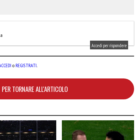
na
Accedi per rispondere
ACCEDI
o
REGISTRATI
.
 PER TORNARE ALL'ARTICOLO
H