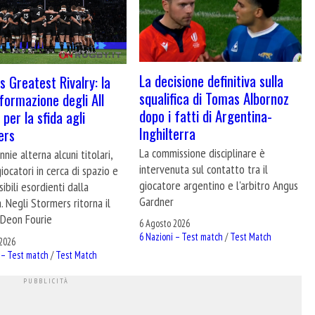
La decisione definitiva sulla
s Greatest Rivalry: la
squalifica di Tomas Albornoz
formazione degli All
dopo i fatti di Argentina-
per la sfida agli
Inghilterra
ers
La commissione disciplinare è
nie alterna alcuni titolari,
intervenuta sul contatto tra il
giocatori in cerca di spazio e
giocatore argentino e l'arbitro Angus
ibili esordienti dalla
Gardner
. Negli Stormers ritorna il
Deon Fourie
6 Agosto 2026
6 Nazioni – Test match
/
Test Match
2026
 – Test match
/
Test Match