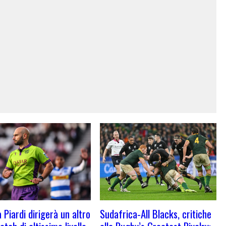
 Piardi dirigerà un altro
Sudafrica-All Blacks, critiche