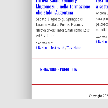
ritrova Sacha Feinberg-
test ma
Mngomezulu nella formazione
a set
che sfida l’Argentina
Ancora u
sarà pro
Sabato 8 agosto gli Springboks
palcosce
faranno visita ai Pumas. Erasmus
mondial
ritrova diversi infortunati come Kolisi
ed Etzebeth
4 Agosto 
6 Nazioni
5 Agosto 2026
6 Nazioni – Test match
/
Test Match
REDAZIONE E PUBBLICITÀ
Copyright 202
Registraz