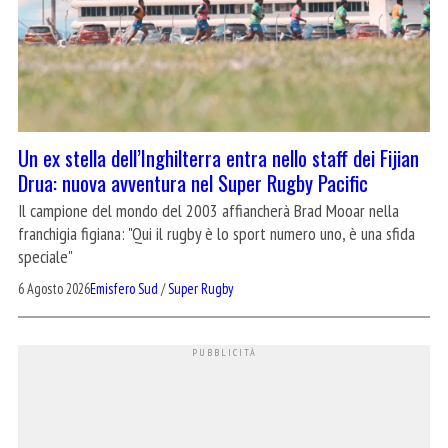
Un ex stella dell’Inghilterra entra nello staff dei Fijian
Drua: nuova avventura nel Super Rugby Pacific
Il campione del mondo del 2003 affiancherà Brad Mooar nella
franchigia figiana: "Qui il rugby è lo sport numero uno, è una sfida
speciale"
6 Agosto 2026
Emisfero Sud
/
Super Rugby