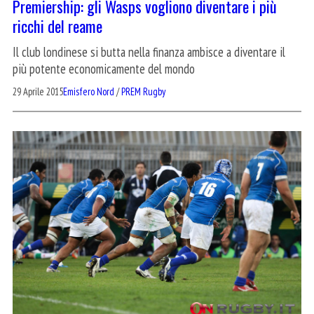
Premiership: gli Wasps vogliono diventare i più
ricchi del reame
Il club londinese si butta nella finanza ambisce a diventare il
più potente economicamente del mondo
29 Aprile 2015
Emisfero Nord
/
PREM Rugby