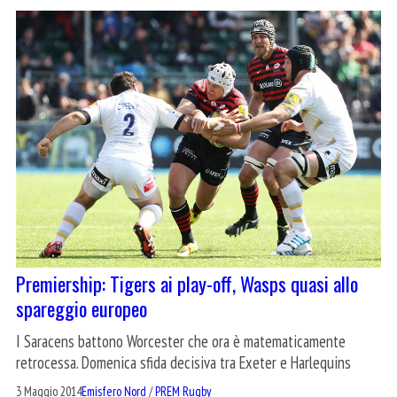
Premiership: Tigers ai play-off, Wasps quasi allo
spareggio europeo
I Saracens battono Worcester che ora è matematicamente
retrocessa. Domenica sfida decisiva tra Exeter e Harlequins
3 Maggio 2014
Emisfero Nord
/
PREM Rugby