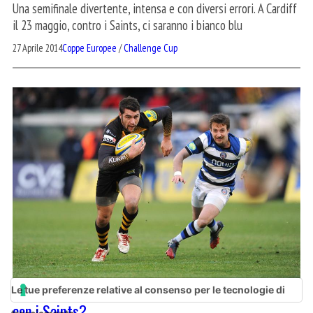
Una semifinale divertente, intensa e con diversi errori. A Cardiff
il 23 maggio, contro i Saints, ci saranno i bianco blu
27 Aprile 2014
Coppe Europee
/
Challenge Cup
Challenge Cup: Wasps e Bath, chi andrà a Cardiff
Le tue preferenze relative al consenso per le tecnologie di
con i Saints?